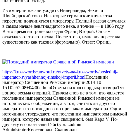
постепенный распад.
Из империи начали уходить Нидерланды, Чехия и
Швейцарский союз. Некоторые германские княжества
перестали подчиняться императору. Полный развал случился
в самом начале девятнадцатого века, а точнее — в 1806 году.
В это время на троне восседал Франц Второй. Он сам
отказался от этого титула. После этого, империя перестала
существовать как таковая (формально). Ответ: Франц.
https://krosswordscanword.ru/otvety-na-krosswordy/poslednij-
imperator-svyashhennoj-rimskoj-imperii.html
Последний
император Священной Римской империи
2014-10-
15T02:52:08+04:00
admin
Ответы на кроссворды
кроссворд
Тут
вопрос весьма спорный. Причем спор не в том, кто является
последним императором Священной Римской империи из
исторических соображений, а в том, считать ли другого
императора за последнего по признакам императора. Одни
источники утверждают, что последним императором римской
империи, которую называли священной, был Карл V. По-
другому его называли Габсбург....
admin
Administrator
Кроссворды, Сканворды