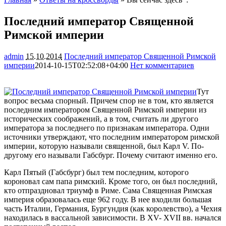
Последний император Священной
Римской империи
admin
15.10.2014
Последний император Священной Римской
империи
2014-10-15T02:52:08+04:00
Нет комментариев
2350
Тут
вопрос весьма спорный. Причем спор не в том, кто является
последним императором Священной Римской империи из
исторических соображений, а в том, считать ли другого
императора за последнего по признакам императора. Одни
источники утверждают, что последним императором римской
империи, которую называли
священной, был Карл V. По-
другому его называли Габсбург. Почему считают именно его.
Карл Пятый (Габсбург) был тем последним, которого
короновал сам папа римский. Кроме того, он был последний,
кто отпраздновал триумф в Риме. Сама Священная Римская
империя образовалась еще 962 году. В нее входили большая
часть Италии, Германия, Бургундия (как королевство), а Чехия
находилась в вассальной зависимости. В XV- XVII вв. начался