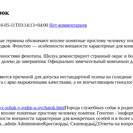
рок
16-05-11T03:14:13+04:00
Нет комментариев
1399
е термины обозначают вполне понятные простому человеку пон
едков. Фенотип — особенности внешности характерные для кон
бенностями фенотипа. Шилуа демонстрирует странный окрас и б
алеко до завершения. Официально замечательный компаньон для
вляются причиной для допуска нестандартной псины на солидные
га с ярко выраженными качествами, а не впечатляющим генеал
nyx-sobak-v-rodne-u-ovcharok.html
Порода служебных собак в родне
полне понятные простому человеку понятия. Генотип - 'информ
ности внешности характерные для конкретных особей и в более 
...
admin
Administrator
Кроссворды, Сканворды