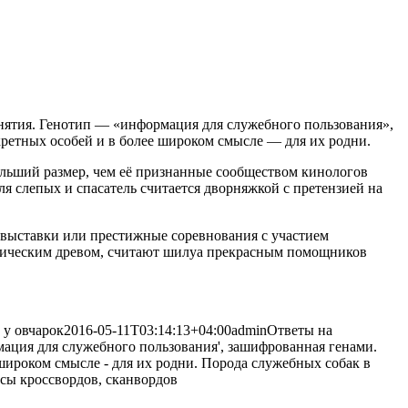
ятия. Генотип — «информация для служебного пользования»,
кретных особей и в более широком
смысле — для их родни.
ольший размер, чем её признанные сообществом кинологов
 слепых и спасатель считается дворняжкой с претензией на
 выставки или престижные соревнования с участием
огическим древом, считают шилуа прекрасным помощников
 у овчарок
2016-05-11T03:14:13+04:00
admin
Ответы на
ация для служебного пользования', зашифрованная генами.
широком смысле - для их родни. Порода служебных собак в