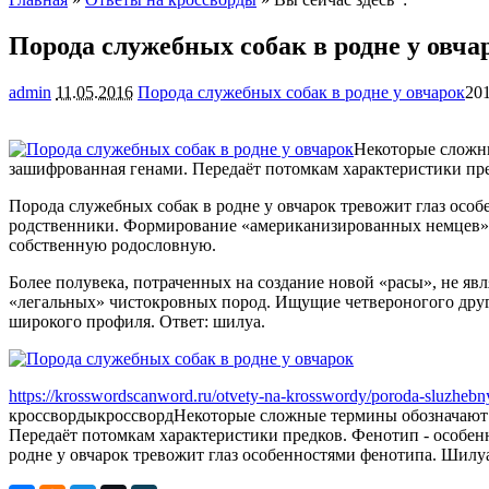
Порода служебных собак в родне у овча
admin
11.05.2016
Порода служебных собак в родне у овчарок
20
Некоторые сложны
зашифрованная генами. Передаёт потомкам характеристики пр
Порода служебных собак в родне у овчарок тревожит глаз осо
родственники. Формирование «американизированных немцев» д
собственную родословную.
Более полувека, потраченных на создание новой «расы», не я
«легальных» чистокровных пород. Ищущие четвероногого дру
широкого профиля. Ответ: шилуа.
https://krosswordscanword.ru/otvety-na-krosswordy/poroda-sluzheb
кроссворды
кроссворд
Некоторые сложные термины обозначают в
Передаёт потомкам характеристики предков. Фенотип - особен
родне у овчарок тревожит глаз особенностями фенотипа. Шилуа