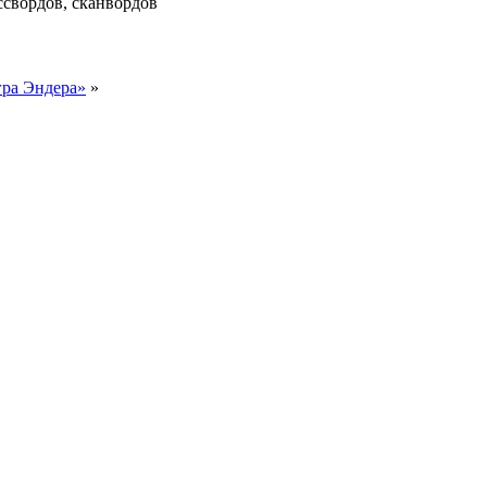
гра Эндера»
»