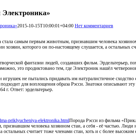
я Электроника»
троника»
2015-10-15T10:00:01+04:00
Нет комментариев
5259
 стала самым первым животным, признавшим человека хозяином 
 хозяин, которого он по-настоящему слушается, а остальных счи
ворческой фантазии людей, создавших фильм. Эрдельтерьер, по
зможно, это продиктовано тем, где Электроник нашёл четвероно
тели игрушек не пытались придавать им натуралистичное сходс
подходит для воплощения образа Рэсси. Знатоки описывают эту 
 г. Ответ: эрдельтерьер.
ilma-priklyucheniya-elektronika.html
Порода Рэсси из фильма «При
признавшим человека хозяином стаи, а себя - её частью. Люди 
а остальных считает тоже членами стаи, хоть и с более высоким 