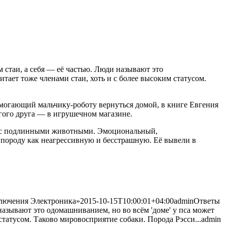
стаи, а себя — её частью. Люди называют это
тает тоже членами стаи, хоть и с более высоким статусом.
могающий мальчику-роботу вернуться домой, в книге Евгения
гого друга — в игрушечном магазине.
тво с подлинными животными. Эмоциональный,
породу как неагрессивную и бесстрашную. Её вывели в
ключения Электроника»
2015-10-15T10:00:01+04:00
admin
Ответы
называют это одомашниванием, но во всём 'доме' у пса может
статусом. Таково мировосприятие собаки. Порода Рэсси...
admin