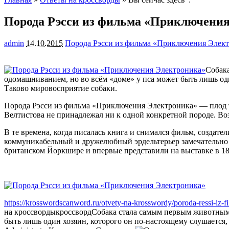
Порода Рэсси из фильма «Приключени
admin
14.10.2015
Порода Рэсси из фильма «Приключения Элек
Собака
одомашниванием, но во всём «доме» у пса может быть лишь один
Таково
мировосприятие собаки.
Порода Рэсси из фильма «Приключения Электроника» — плод т
Велтистова не принадлежал ни к одной конкретной породе. Во
В те времена, когда писалась книга и снимался фильм, созда
коммуникабельный и дружелюбный эрдельтерьер замечательно 
британском Йоркшире и впервые представили на выставке в 1864
https://krosswordscanword.ru/otvety-na-krosswordy/poroda-ressi-iz-f
на кроссворды
кроссворд
Собака стала самым первым животным, 
быть лишь один хозяин, которого он по-настоящему слушается, 