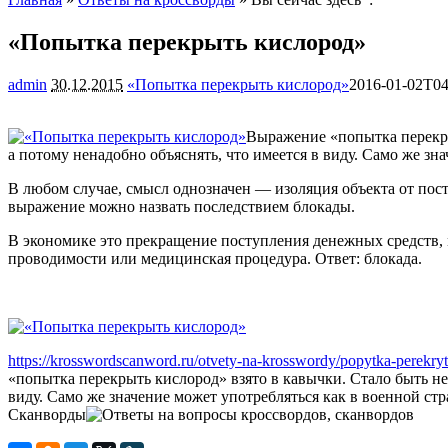
«Попытка перекрыть кислород»
admin
30.12.2015
«Попытка перекрыть кислород»
2016-01-02T04
Выражение «попытка перекры
а потому ненадобно объяснять, что имеется в виду. Само же зн
В любом случае, смысл однозначен — изоляция объекта от по
выражение можно назвать последствием блокады.
В экономике это прекращение поступления денежных средств, м
проводимости или медицинская процедура. Ответ: блокада.
https://krosswordscanword.ru/otvety-na-krosswordy/popytka-perekryt
«попытка перекрыть кислород» взято в кавычки. Стало быть не
виду. Само же значение может употребляться как в военной стра
Сканворды