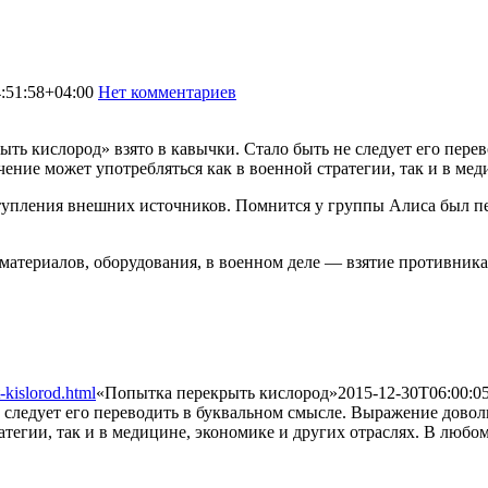
:51:58+04:00
Нет комментариев
1774
ть кислород» взято в кавычки. Стало быть не следует его пере
ачение может употребляться как в военной стратегии, так и в ме
ступления внешних источников. Помнится у группы Алиса был п
атериалов, оборудования, в военном деле — взятие противника 
-kislorod.html
«Попытка перекрыть кислород»
2015-12-30T06:00:0
 следует его переводить в буквальном смысле. Выражение доволь
тегии, так и в медицине, экономике и других отраслях. В любом 