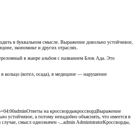
водить в буквальном смысле. Выражение довольно устойчивое,
дицине, экономике и других
отраслях.
ереломный в жанре альбом с названием Блок Ада. Это
в кольцо (котел, осада), в медицине — нарушение
5+04:00
admin
Ответы на кроссворды
кроссворд
Выражение
но устойчивое, а потому ненадобно объяснять, что имеется в
случае, смысл однозначен -...
admin
Administrator
Кроссворды,