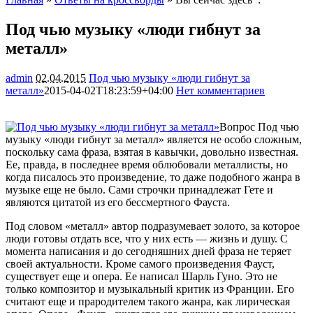
Под чью музыку «люди гибнут за
металл»
admin
02.04.2015
Под чью музыку «люди гибнут за
металл»
2015-04-02T18:23:59+04:00
Нет комментариев
2027
Вопрос Под чью
музыку «люди гибнут за металл» является не особо сложным,
поскольку сама фраза, взятая в кавычки, довольно известная.
Ее, правда, в последнее время облюбовали металлисты, но
когда писалось это произведение, то даже подобного жанра в
музыке еще не было. Сами строчки принадлежат
Гете и
являются цитатой из его бессмертного Фауста.
Под словом «металл» автор подразумевает золото, за которое
люди готовы отдать все, что у них есть — жизнь и душу. С
момента написания и до сегодняшних дней фраза не теряет
своей актуальности. Кроме самого произведения Фауст,
существует еще и опера. Ее написал Шарль Гуно. Это не
только композитор и музыкальный критик из Франции. Его
считают еще и прародителем такого жанра, как лирическая