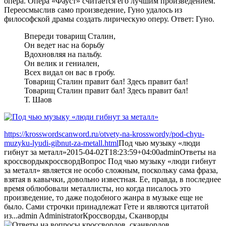
опера. Опера «Фауст» считается его лучшим произведением.
Переосмыслив само произведение, Гуно удалось из
философской драмы создать лирическую оперу. Ответ: Гуно.
Впереди товарищ Сталин,
Он ведет нас на борьбу
Вдохновляя на пальбу.
Он велик и гениален,
Всех видал он вас в гробу.
Товарищ Сталин правит бал! Здесь правит бал!
Товарищ Сталин правит бал! Здесь правит бал!
Т. Шаов
https://krosswordscanword.ru/otvety-na-krosswordy/pod-chyu-
muzyku-lyudi-gibnut-za-metall.html
Под чью музыку «люди
гибнут за металл»
2015-04-02T18:23:59+04:00
admin
Ответы на
кроссворды
кроссворд
Вопрос Под чью музыку «люди гибнут
за металл» является не особо сложным, поскольку сама фраза,
взятая в кавычки, довольно известная. Ее, правда, в последнее
время облюбовали металлисты, но когда писалось это
произведение, то даже подобного жанра в музыке еще не
было. Сами строчки принадлежат Гете и являются цитатой
из...
admin
Administrator
Кроссворды, Сканворды