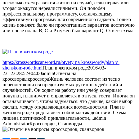
несколько схем развития жизни на случай, если первая или
вторая окажутся нереалистичными. Он подобен
профессиональному программисту, составляющему
эффективную программу для современного гаджета. Только
жизнь покажет, было ли просчитанных вариантов достаточно
или после плана В, С и P нужен был вариант Q. Ответ: схема.
https://krosswordscanword.ru/otvety-na-krosswordy/plan-v-
zhenskom-rode.html
План в женском роде
2016-03-
23T23:28:52+04:00
admin
Ответы на
кроссворды
кроссворд
Жизнь человека состоит из тесно
переплетающихся предсказуемых рутинных действий и
случайностей. Он ходит на работу или учёбу, совершает
покупки, планирует и оправляется в отпуск, гости. Иногда он
останавливается, чтобы задуматься: что дальше, какой выбор
сделать между открывающимися возможностями. План в
женском роде представляет собой костяк действий. Схема
лишена поэтической привлекательности,...
admin
Administrator
Кроссворды, Сканворды