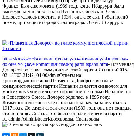
также отметить ее активную борьбу против диктатуры
Франко. Был еще момент (1939 год), когда Ибаррури была
вынуждена мигрировать из Испании. Советский Союз
Долорес удалось посетить в 1934 году, а ее сын Рубен погиб
позже, при защите города Сталинграда. Ответ: Ибаррури.
https://krosswordscanword.ru/otvety-na-krosswordy/plamennaya-
dolores-vo-glave-kommunisticheskoj-partii-ispanii.html
«Пламенная
Долорес» во главе коммунистической партии Испании
2015-
02-18T03:21:42+04:00
admin
Ответы на
кроссворды
кроссворд
«Пламенная Долорес» во главе
коммунистической партии Испании является символом для
многих коммунистических поколений не только Испании, но
и Советского Союза. Долорес родилась в 1895 году.
Коммунистической деятельностью она начала заниматься в
1917 году. До самой своей смерти (1989 год), она не покидала
это поприще. Сначала это была социалистическая партия
в...
admin
Administrator
Кроссворды, Сканворды