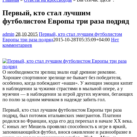
Первый, кто стал лучшим
футболистом Европы три раза подряд
admin
28.10.2015
Первый, кто стал лучшим футболистом
Европы три раза подряд
2015-10-28T05:35:09+04:00
Нет
комментариев
1143
О необходимости зрелищ знали ещё древние римляне.
Хорошее спортивное зрелище не бывает без победителя,
особенно, когда побеждают «наши». У женщин эмоции кипят
в наблюдении за чужими страстями в мыльной опере, а у
мужчин — в наблюдении за игрой других мужчин, бегающих
по
полю за одним мячиком в надежде забить гол.
Первый, кто стал лучшим футболистом Европы три раза
подряд, был потомок итальянских эмигрантов. Платини
родился во Франции, куда его дед переехал в начале XX века.
С юных лет Мишель проявлял способность к игре в яркий,
запоминающийся футбол, внося оживление и разнообразие в