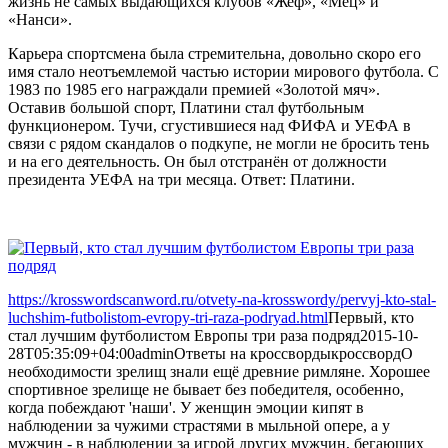
жизнь не самых выдающихся клубов «Жеф», «Мец» и
«Нанси».
Карьера спортсмена была стремительна, довольно скоро его
имя стало неотъемлемой частью истории мирового футбола. С
1983 по 1985 его награждали премией «Золотой мяч».
Оставив большой спорт, Платини стал футбольным
функционером. Тучи, сгустившиеся над ФИФА и УЕФА в
связи с рядом скандалов о подкупе, не могли не бросить тень
и на его деятельность. Он был отстранён от должности
президента УЕФА на три месяца. Ответ: Платини.
https://krosswordscanword.ru/otvety-na-krosswordy/pervyj-kto-stal-
luchshim-futbolistom-evropy-tri-raza-podryad.html
Первый, кто
стал лучшим футболистом Европы три раза подряд
2015-10-
28T05:35:09+04:00
admin
Ответы на кроссворды
кроссворд
О
необходимости зрелищ знали ещё древние римляне. Хорошее
спортивное зрелище не бывает без победителя, особенно,
когда побеждают 'наши'. У женщин эмоции кипят в
наблюдении за чужими страстями в мыльной опере, а у
мужчин - в наблюдении за игрой других мужчин, бегающих