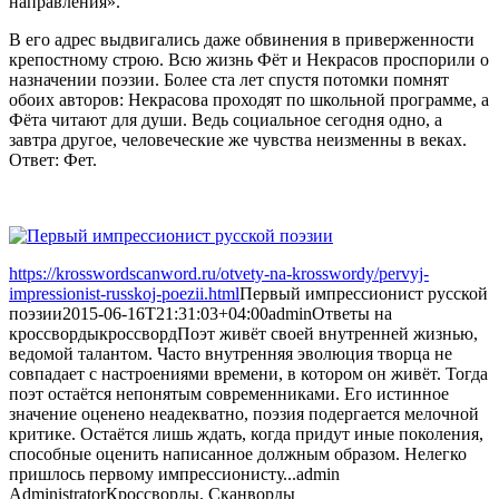
направления».
В его адрес выдвигались даже обвинения в приверженности
крепостному строю. Всю жизнь Фёт и Некрасов проспорили о
назначении поэзии. Более ста лет спустя потомки помнят
обоих авторов: Некрасова проходят по школьной программе, а
Фёта читают для души. Ведь социальное сегодня одно, а
завтра другое, человеческие же чувства неизменны в веках.
Ответ: Фет.
https://krosswordscanword.ru/otvety-na-krosswordy/pervyj-
impressionist-russkoj-poezii.html
Первый импрессионист русской
поэзии
2015-06-16T21:31:03+04:00
admin
Ответы на
кроссворды
кроссворд
Поэт живёт своей внутренней жизнью,
ведомой талантом. Часто внутренняя эволюция творца не
совпадает с настроениями времени, в котором он живёт. Тогда
поэт остаётся непонятым современниками. Его истинное
значение оценено неадекватно, поэзия подергается мелочной
критике. Остаётся лишь ждать, когда придут иные поколения,
способные оценить написанное должным образом. Нелегко
пришлось первому импрессионисту...
admin
Administrator
Кроссворды, Сканворды