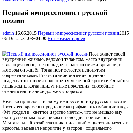
Первый импрессионист русской
поэзии
admin
16.06.2015
Первый импрессионист русской поэзии
2015-
06-16T21:31:03+04:00
Нет комментариев
1275
Поэт живёт своей
внутренней жизнью, ведомой талантом. Часто внутренняя
эволюция творца не совпадает с настроениями времени, в
котором он живёт. Тогда поэт остаётся непонятым
современниками. Его истинное значение оценено
неадекватно, поэзия подергается мелочной критике. Остаётся
лишь
ждать, когда придут иные поколения, способные
оценить написанное должным образом.
Нелегко пришлось первому импрессионисту русской поэзии.
Поэты его времени предпочитали рифмовать публицистику, а
Фёт уходил в «светлое царство мечты», что не мешало ему
быть успешным помещиком в повседневной жизни.
Мечтательный хозяйственник, писавший о цветении мечты и
красоты, вызывал неприятие у авторов «социального