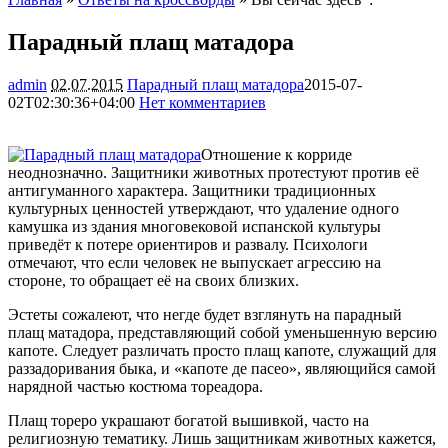
Парадный плащ матадора
admin
02.07.2015
Парадный плащ матадора
2015-07-
02T02:30:36+04:00
Нет комментариев
2383
Отношение к корриде
неоднозначно. Защитники животных протестуют против её
антигуманного характера. Защитники традиционных
культурных ценностей утверждают, что удаление одного
камушка из здания многовековой испанской культуры
приведёт к потере ориентиров и развалу. Психологи
отмечают,
что если человек не выпускает агрессию на
стороне, то обращает её на своих близких.
Эстеты сожалеют, что негде будет взглянуть на парадный
плащ матадора, представляющий собой уменьшенную версию
капоте. Следует различать просто плащ капоте, служащий для
раззадоривания быка, и «капоте де пасео», являющийся самой
нарядной частью костюма тореадора.
Плащ тореро украшают богатой вышивкой, часто на
религиозную тематику. Лишь защитникам животных кажется,