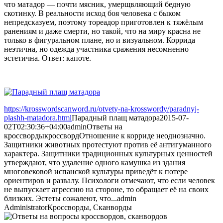
что матадор — почти мясник, умерщвляющий бедную
скотинку. В реальности исход боя человека с быком
непредсказуем, поэтому тореадор приготовлен к тяжёлым
ранениям и даже смерти, но такой, что на миру красна не
только в фигуральном плане, но и визуальном. Коррида
неэтична, но одежда участника сражения несомненно
эстетична. Ответ: капоте.
https://krosswordscanword.ru/otvety-na-krosswordy/paradnyj-
plashh-matadora.html
Парадный плащ матадора
2015-07-
02T02:30:36+04:00
admin
Ответы на
кроссворды
кроссворд
Отношение к корриде неоднозначно.
Защитники животных протестуют против её антигуманного
характера. Защитники традиционных культурных ценностей
утверждают, что удаление одного камушка из здания
многовековой испанской культуры приведёт к потере
ориентиров и развалу. Психологи отмечают, что если человек
не выпускает агрессию на стороне, то обращает её на своих
близких. Эстеты сожалеют, что...
admin
Administrator
Кроссворды, Сканворды