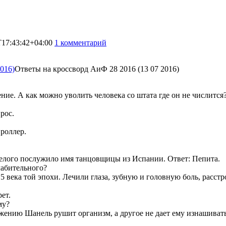
T17:43:42+04:00
1 комментарий
2865
Ответы на кроссворд АиФ 28 2016 (13 07 2016)
ие. А как можно уволить человека со штата где он не числится
рос.
 роллер.
белого послужило имя танцовщицы из Испании. Ответ: Пепита.
лабительного?
 века той эпохи. Лечили глаза, зубную и головную боль, расстро
ет.
му?
жению Шанель рушит организм, а другое не дает ему изнашиватьс