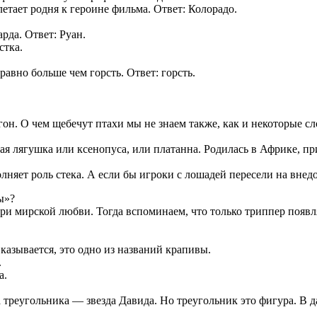
етает родня к героине фильма. Ответ: Колорадо.
рда. Ответ: Руан.
стка.
равно больше чем горсть. Ответ: горсть.
он. О чем щебечут птахи мы не знаем также, как и некоторые сл
ая лягушка или ксенопуса, или платанна. Родилась в Африке, пр
лняет роль стека. А если бы игроки с лошадей пересели на внед
ы»?
и мирской любви. Тогда вспоминаем, что только триппер появляе
азывается, это одно из названий крапивы.
.
а.
треугольника — звезда Давида. Но треугольник это фигура. В д