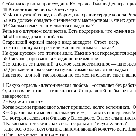
События картины происходят в Колорадо. Туда из Денвера прил
48 Козлоногая нечисть. Ответ: черт.
51 Французский город с собором, где хранят сердце короля Рича
52 Кто должен обладать сценическим мастерством? Ответ: арти
53 Сколько семечек помещается в ладошке?
Речь не о штучном количестве. Есть подозрение, что жменя все 
54 «Шоколад для каннибала».
Старенький черный юмор в виде анекдота. Ответ: негр.
55 Что французы окрестили «испорченным языком»?
На французском это птичий язык. Именно так переводится жарг
56 Лягушка, прозванная «водяной обезьяной».
Это одно из ее названий, а самое распространенное — шпорцев
57 Для какой игры с мячом нужна самая большая площадка?
Наверное, для той, где клюшка по совместительству еще и выпо
1 Какую отрасль «платоническая любовь» «оставляет без работ
Один из вариантов — гинекология. Иногда детей не бывает и пр
венерология.
2 «Ведьмин хлыст».
Когда ведьмы применяют хлыст пришлось долго вспоминать. Ок
3 «Страховала ты меня с наслаждением, … моя гуттаперчевая!»
Та, которая ласковая и близкая у Высоцкого. Ответ: альпинистк
4 Какой мистический знак связан с ранами Иисуса Христа?
Чаще всего это треугольник, напоминающий колотую рану. Два 
6 Где Ноев ковчег притормозил?