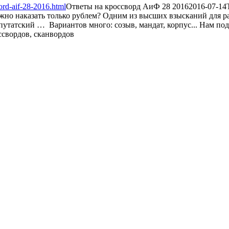
ord-aif-28-2016.html
Ответы на кроссворд АиФ 28 2016
2016-07-14
можно наказать только рублем? Одним из высших взысканий для 
путатский … Вариантов много: созыв, мандат, корпус... Нам подо