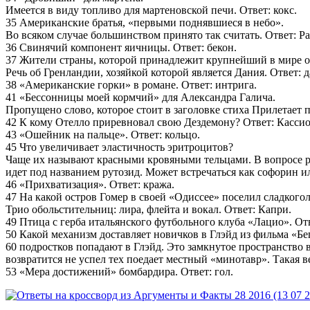
Имеется в виду топливо для мартеновской печи. Ответ: кокс.
35 Американские братья, «первыми поднявшиеся в небо».
Во всяком случае большинством принято так считать. Ответ: Ра
36 Свинячий компонент яичницы. Ответ: бекон.
37 Жители страны, которой принадлежит крупнейший в мире о
Речь об Гренландии, хозяйкой которой является Дания. Ответ: д
38 «Американские горки» в романе. Ответ: интрига.
41 «Бессонницы моей кормчий» для Александра Галича.
Пропущено слово, которое стоит в заголовке стиха Прилетает 
42 К кому Отелло приревновал свою Дездемону? Ответ: Кассио
43 «Ошейник на пальце». Ответ: кольцо.
45 Что увеличивает эластичность эритроцитов?
Чаще их называют красными кровяными тельцами. В вопросе ре
идет под названием рутозид. Может встречаться как софорин ил
46 «Прихватизация». Ответ: кража.
47 На какой остров Гомер в своей «Одиссее» поселил сладкого
Трио обольстительниц: лира, флейта и вокал. Ответ: Капри.
49 Птица с герба итальянского футбольного клуба «Лацио». Отв
50 Какой механизм доставляет новичков в Глэйд из фильма «Б
60 подростков попадают в Глэйд. Это замкнутое пространство 
возвратится не успел тех поедает местный «минотавр». Такая ве
53 «Мера достижений» бомбардира. Ответ: гол.