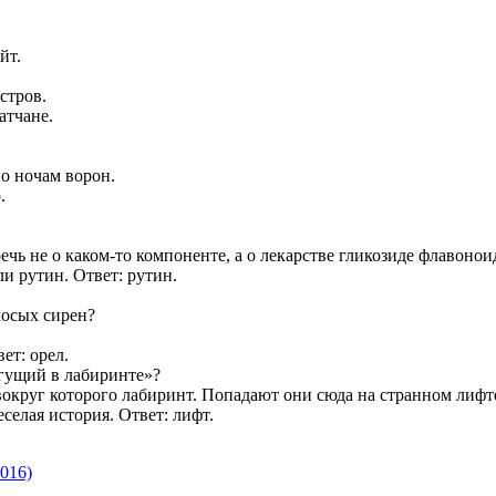
йт.
стров.
атчане.
по ночам ворон.
.
чь не о каком-то компоненте, а о лекарстве гликозиде флавоно
и рутин. Ответ: рутин.
лосых сирен?
ет: орел.
егущий в лабиринте»?
вокруг которого лабиринт. Попадают они сюда на странном лифте
селая история. Ответ: лифт.