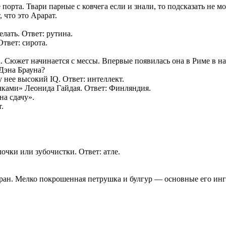
порта. Твари парные с ковчега если и знали, то подсказать не м
 что это Арарат.
елать. Ответ: рутина.
твет: сирота.
. Сюжет начинается с мессы. Впервые появилась она в Риме в нач
Дэна Брауна?
нее высокий IQ. Ответ: интеллект.
ичками» Леонида Гайдая. Ответ: Финляндия.
на сдачу».
.
очки или зубочистки. Ответ: атле.
ран. Мелко покрошенная петрушка и булгур — основные его ингр