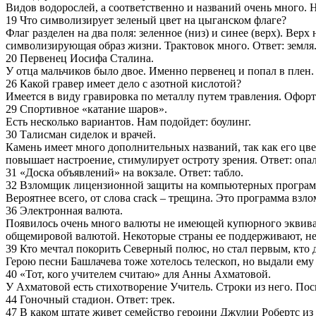
Видов водорослей, а соответственно и названий очень много. Н
19 Что символизирует зеленый цвет на цыганском флаге?
Флаг разделен на два поля: зеленное (низ) и синее (верх). Верх
символизирующая образ жизни. Трактовок много. Ответ: земля
20 Первенец Иосифа Сталина.
У отца мальчиков было двое. Именно первенец и попал в плен.
26 Какой гравер имеет дело с азотной кислотой?
Имеется в виду гравировка по металлу путем травления. Офорт
29 Спортивное «катание шаров».
Есть несколько вариантов. Нам подойдет: боулинг.
30 Талисман сиделок и врачей.
Камень имеет много дополнительных названий, так как его цвет
повышает настроение, стимулирует остроту зрения. Ответ: опа
31 «Доска объявлений» на вокзале. Ответ: табло.
32 Взломщик лицензионной защиты на компьютерных програм
Вероятнее всего, от слова crack – трещина. Это программа взло
36 Электронная валюта.
Появилось очень много валюты не имеющей купюрного эквивал
общемировой валютой. Некоторые страны ее поддерживают, нек
39 Кто мечтал покорить Северный полюс, но стал первым, кто
Герою песни Башлачева тоже хотелось телескоп, но выдали ему 
40 «Тот, кого учителем считаю» для Анны Ахматовой.
У Ахматовой есть стихотворение Учитель. Строки из него. П
44 Гоночный стадион. Ответ: трек.
47 В каком штате живет семейство героини Джулии Робертс из