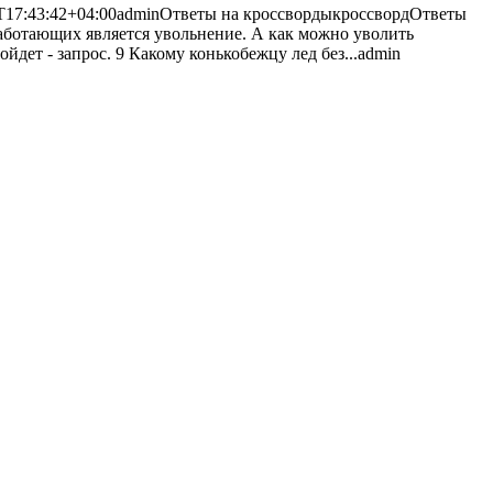
T17:43:42+04:00
admin
Ответы на кроссворды
кроссворд
Ответы
работающих является увольнение. А как можно уволить
йдет - запрос. 9 Какому конькобежцу лед без...
admin