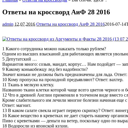
Ответы на кроссворд АиФ 28 2016
admin
12.07.2016
Ответы на кроссворд АиФ 28 2016
2016-07-14
1 Какого сотрудника можно наказать только рублем?
Одним из высших взысканий для работающих является увольнен
5 Депутатский …
Вариантов много: созыв, мандат, корпус… Нам подойдет — зап
9 Какому конькобежцу лед без надобности?
Значит коньки не должны быть предназначены для льда. Ответ:
10 Кому пропуска на проходной предъявляют? Ответ: вахтер.
11 Ткань в мелкую клетку.
Названию ткани клетки которой чаще всего цветов черного и 
12 Что в древней Англии применяли в толченом виде вместо с
Кроме слабительного им лечили многие болезни начиная еще с 5
Ответ: магнит.
13 В каком салате свекла играет первую скрипку? Ответ: винегр
16 Какое вещество в креветках не дает стареть нашему организ
Пиво с креветками — деньги на ветер, поскольку одно по выра
18 Водоросли из японской кухни.