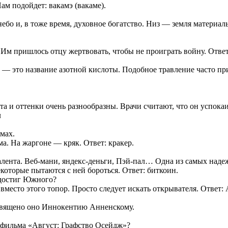
ам подойдет: вакамэ (вакаме).
 небо и, в тоже время, духовное богатство. Низ — земля материал
.
 Им пришлось отцу жертвовать, чтобы не проиграть войну. Ответ
 — это название азотной кислоты. Подобное травление часто при
а и оттенки очень разнообразны. Врачи считают, что он успокаив
л
мах.
ма. На жаргоне — кряк. Ответ: кракер.
ента. Веб-мани, яндекс-деньги, Пэй-пал… Одна из самых наде
оторые пытаются с ней бороться. Ответ: биткоин.
 достиг Южного?
вместо этого топор. Просто следует искать открывателя. Ответ:
освящено оно Иннокентию Анненскому.
 фильма «Август: Графство Осейдж»?