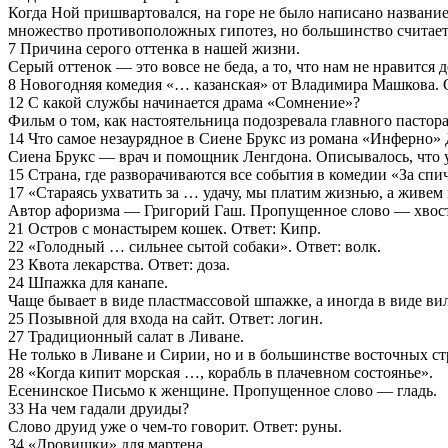
Когда Ной пришвартовался, на горе не было написано название 
множество противоположных гипотез, но большинство считает,
7 Причина серого оттенка в нашей жизни.
Серый оттенок — это вовсе не беда, а то, что нам не нравится д
8 Новогодняя комедия «… казанская» от Владимира Машкова. О
12 С какой службы начинается драма «Сомнение»?
Фильм о том, как настоятельница подозревала главного пастора
14 Что самое незаурядное в Сиене Брукс из романа «Инферно» 
Сиена Брукс — врач и помощник Ленгдона. Описывалось, что у 
15 Страна, где разворачиваются все события в комедии «За сп
17 «Стараясь ухватить за … удачу, мы платим жизнью, а живем 
Автор афоризма — Григорий Гаш. Пропущенное слово — хвост
21 Остров с монастырем кошек. Ответ: Кипр.
22 «Голодный … сильнее сытой собаки». Ответ: волк.
23 Квота лекарства. Ответ: доза.
24 Шпажка для канапе.
Чаще бывает в виде пластмассовой шпажке, а иногда в виде вил
25 Позывной для входа на сайт. Ответ: логин.
27 Традиционный салат в Ливане.
Не только в Ливане и Сирии, но и в большинстве восточных ст
28 «Когда кипит морская …, корабль в плачевном состоянье».
Есенинское Письмо к женщине. Пропущенное слово — гладь.
33 На чем гадали друиды?
Слово друид уже о чем-то говорит. Ответ: руны.
34 «Дровишки» для мартена.