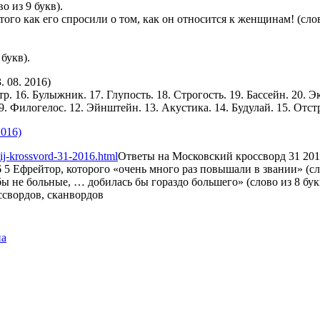
 из 9 букв).
ого как его спросили о том, как он относится к женщинам! (слов
букв).
 08. 2016)
р. 16. Булыжник. 17. Глупость. 18. Строгость. 19. Бассейн. 20. Э
 9. Филогелос. 12. Эйнштейн. 13. Акустика. 14. Будулай. 15. Отст
ij-krossvord-31-2016.html
Ответы на Московский кроссворд 31 20
5 Ефрейтор, которого «очень много раз повышали в звании» (сло
бы не больные, … добилась бы гораздо большего» (слово из 8 букв
на