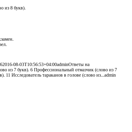
о из 8 букв).
кзамен.
рел.
16
2016-08-03T10:56:53+04:00
admin
Ответы на
во из 7 букв). 6 Профессиональный отмазчик (слово из 7
). 11 Исследователь тараканов в голове (слово из...
admin