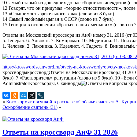
9 Самый старый из дошедших до нас сборников анекдотов (слово
12 Говорят, что он придумал «теорию относительности», после т
13 «Слышимость зрительного зала» (слово из 8 букв).
14 Самый любимый цыган в СССР (слово из 7 букв).
15 Геноцид в отношении «братьев наших меньших» (слово из 7 
Ответы на Московский кроссворд из АиФ номер 31, 2016 (от 03.
5. Генерал. 6. Адвокат. 7. Компромат. 10. Медицина. 11. Психиат
1. Человек. 2. Лаконика. 3. Идеалист. 4. Гадость. 8. Виноватый.
https://krosswordscanword.ru/otvety-na-krosswordy/otvety-moskovsk
кроссворды
кроссворд
Ответы на Московский кроссворд 31 2016 
букв). 7 «Растворитель» репутации (слово из 9 букв). 10 «Если 
Administrator
Кроссворды, Сканворды
«
Кого кормят овсянкой в рассказе «Собачье счастье» А. Купри
Оскорбление святынь (31)
»
Ответы на кроссворд АиФ 31 2026