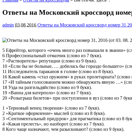
Ответы на Московский кроссворд номер
admin
03.08.2016
Ответы на Московский кроссворд номер 31 2
5 Ефрейтор, которого «очень много раз повышали в звании» (сл
6 Профессиональный отмазчик (слово из 7 букв).
7 «Растворитель» репутации
(слово из 9 букв).
10 «Если бы не больные, … добилась бы гораздо большего» (сло
11 Исследователь тараканов в голове (слово из 8 букв).
16 Какой камень «стал оружием» в руках пролетариата? (слово и
17 «И тайным голосованием можно обнаружить явную …» (слов
18 Узда на разгильдяйство (слово из 9 букв).
19 «Ванна для ватерполо» (слово из 7 букв).
20 «Розыгрыш билетов» при поступлении в вуз (слово из 7 букв
1 «Терновый венец творения» (слово из 7 букв).
2 «Краткое оформление» мыслей (слово из 8 букв).
3 «Сентиментальный придурок» для прагматика (слово из 8 бук
4 «Какая прелесть», но наоборот (слово из 7 букв).
8 Кого чаще назначают, чем разыскивают? (слово из 9 букв).