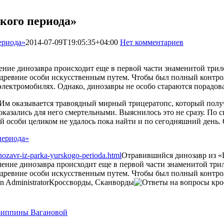
кого периода»
ериода»
2014-07-09T19:05:35+04:00
Нет комментариев
2235
ение динозавра происходит еще в первой части знаменитой трил
ь древние особи искусственным путем. Чтобы был полный контро
 электромобилях. Однако, динозавры не особо стараются порадов
. Им оказывается травоядный мирный трицератопс, который получ
оказались для него смертельными. Выяснилось это не сразу. По 
 особи целиком не удалось пока найти и по сегодняшний день. 
inozavr-iz-parka-yurskogo-perioda.html
Отравившийся динозавр из «
ение динозавра происходит еще в первой части знаменитой три
 древние особи искусственным путем. Чтобы был полный контрол
in
Administrator
Кроссворды, Сканворды
гриппины Вагановой