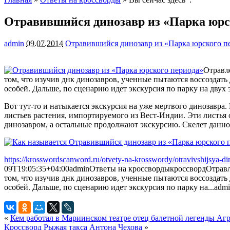
Отравившийся динозавр из «Парка юрс
admin
09.07.2014
Отравившийся динозавр из «Парка юрского п
Отравл
том, что изучив днк динозавров, ученные пытаются воссоздат
особей.
Дальше, по сценарию идет экскурсия по парку на двух
Вот тут-то и натыкается экскурсия на уже мертвого динозавра
листьев растения, импортируемого из Вест-Индии. Эти листья 
динозавром, а остальные продолжают экскурсию. Скелет данной
https://krosswordscanword.ru/otvety-na-krosswordy/otravivshijsya-d
09T19:05:35+04:00
admin
Ответы на кроссворды
кроссворд
Отравл
том, что изучив днк динозавров, ученные пытаются воссоздать
особей. Дальше, по сценарию идет экскурсия по парку на...
adm
«
Кем работал в Мариинском театре отец балетной легенды А
Кроссворд Рыжая такса Антона Чехова
»