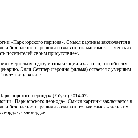
огии «Парк юрского периода». Смысл картины заключается в
ль и безопасность, решили создавать только самок — женских
ать посетителей своим присутствием.
ил смертельную дозу интоксикации из-за того, что объелся
сценарию, Элли Сеттлер (героиня фильма) остается с умершим
Ответ: трицератопс.
Парка юрского периода» (7 букв)
2014-07-
логии «Парк юрского периода». Смысл картины заключается в
ь и безопасность, решили создавать только самок - женских