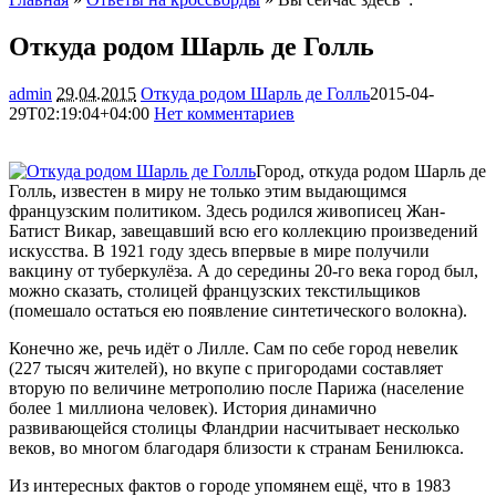
Откуда родом Шарль де Голль
admin
29.04.2015
Откуда родом Шарль де Голль
2015-04-
29T02:19:04+04:00
Нет комментариев
1646
Город, откуда родом Шарль де
Голль, известен в миру не только этим выдающимся
французским политиком. Здесь родился живописец Жан-
Батист Викар, завещавший всю его коллекцию произведений
искусства. В 1921 году здесь впервые в мире получили
вакцину от туберкулёза. А до середины 20-го века город
был,
можно сказать, столицей французских текстильщиков
(помешало остаться ею появление синтетического волокна).
Конечно же, речь идёт о Лилле. Сам по себе город невелик
(227 тысяч жителей), но вкупе с пригородами составляет
вторую по величине метрополию после Парижа (население
более 1 миллиона человек). История динамично
развивающейся столицы Фландрии насчитывает несколько
веков, во многом благодаря близости к странам Бенилюкса.
Из интересных фактов о городе упомянем ещё, что в 1983