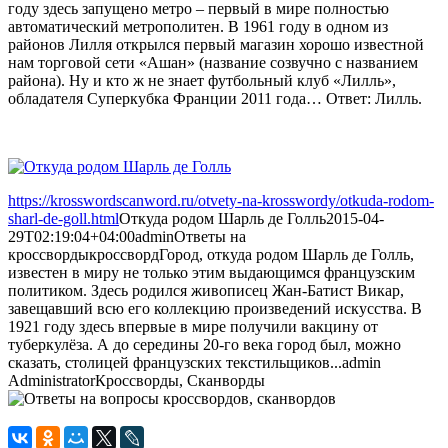
году здесь запущено метро – первый в мире полностью
автоматический метрополитен. В 1961 году в одном из
районов Лилля открылся первый магазин хорошо известной
нам торговой сети «Ашан» (название созвучно с названием
района). Ну и кто ж не знает футбольный клуб «Лилль»,
обладателя Суперкубка Франции 2011 года… Ответ: Лилль.
https://krosswordscanword.ru/otvety-na-krosswordy/otkuda-rodom-
sharl-de-goll.html
Откуда родом Шарль де Голль
2015-04-
29T02:19:04+04:00
admin
Ответы на
кроссворды
кроссворд
Город, откуда родом Шарль де Голль,
известен в миру не только этим выдающимся французским
политиком. Здесь родился живописец Жан-Батист Викар,
завещавший всю его коллекцию произведений искусства. В
1921 году здесь впервые в мире получили вакцину от
туберкулёза. А до середины 20-го века город был, можно
сказать, столицей французских текстильщиков...
admin
Administrator
Кроссворды, Сканворды