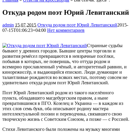
Откуда родом поэт Юрий Левитанский
admin
15.07.2015
Откуда родом поэт Юрий Левитанский
2015-
07-15T01:06:23+04:00
Нет комментариев
1447
Странные судьбы
бывают у древних городов. Бывшие центры торговли и
развития ремёсел превращаются в невзрачные посёлки,
побывав в которых, не поверишь, что оттуда родом и
всемирно прославленный учёный, и авторитетный раввин, и
кинорежиссёр, и выдающийся епископ. Люди думающие и
талантливые рождаются во всяких местах, поэтому совсем не
удивительно откуда родом поэт Юрий Левитанский.
Поэт Юрий Левитанский родом из такого населённого
пункта, обладавшего магдебургским правом, а ныне
превратившимся в ПГО. Козелец и Украина — в каждом из
этих слов семь букв, оба описывают родину мастера
интеллектуальной поэзии и переводчика, связавшего свою
творческую жизнь с Советским Союзом, а позже — с Россией.
Стихи Левитанского были положены на музыку многими