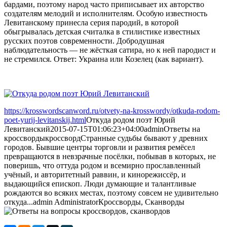
бардами, поэтому народ часто приписывает их авторство
создателям мелодий и исполнителям. Особую известность
Левитанскому принесла серия пародий, в которой
обыгрывалась детская считалка в стилистике известных
русских поэтов современности. Добродушная
наблюдательность — не жёсткая сатира, но к ней пародист и
не стремился. Ответ: Украина или Козелец (как вариант).
https://krosswordscanword.ru/otvety-na-krosswordy/otkuda-rodom-
poet-yurij-levitanskij.html
Откуда родом поэт Юрий
Левитанский
2015-07-15T01:06:23+04:00
admin
Ответы на
кроссворды
кроссворд
Странные судьбы бывают у древних
городов. Бывшие центры торговли и развития ремёсел
превращаются в невзрачные посёлки, побывав в которых, не
поверишь, что оттуда родом и всемирно прославленный
учёный, и авторитетный раввин, и кинорежиссёр, и
выдающийся епископ. Люди думающие и талантливые
рождаются во всяких местах, поэтому совсем не удивительно
откуда...
admin
Administrator
Кроссворды, Сканворды