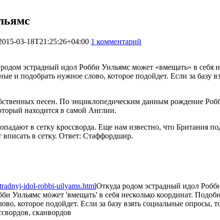
льямс
2015-03-18T21:25:26+04:00
1 комментарий
1595
родом эстрадный идол Робби Уильямс может «вмещать» в себя 
анные и подобрать нужное слово, которое подойдет. Если за базу
собственных песен. По энциклопедическим данным рождение Робби
который находится в самой Англии.
попадают в сетку кроссворда. Еще нам известно, что Британия п
 вписать в сетку. Ответ: Стаффордшир.
radnyj-idol-robbi-uilyams.html
Откуда родом эстрадный идол Робб
и Уильямс может 'вмещать' в себя несколько координат. Подобн
лово, которое подойдет. Если за базу взять социальные опросы, 