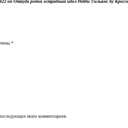
422 on Откуда родом эстрадный идол Робби Уильямс by Кросс
ечены
*
ля последующих моих комментариев.