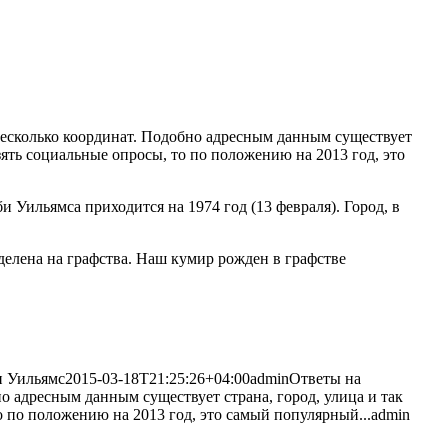
несколько координат. Подобно адресным данным существует
 взять социальные опросы, то по положению на
2013 год, это
 Уильямса приходится на 1974 год (13 февраля). Город, в
оделена на графства. Наш кумир рожден в графстве
и Уильямс
2015-03-18T21:25:26+04:00
admin
Ответы на
о адресным данным существует страна, город, улица и так
то по положению на 2013 год, это самый популярный...
admin