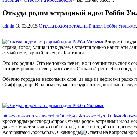
Откуда родом эстрадный идол Робби Уи
admin
18.03.2015
Откуда родом эстрадный идол Робби Уильямс
Вопрос Откуда 
страна, город, улица и так далее. Остается только найти эти д
самый популярный певец из Британии.
Это его родина. Это не только певец, но и сочинитель своих 
котором родился певец называется Сток-он-Трент. Это город, 
Обычно города из нескольких слов, да еще из дефисами редко 
Стаффордшир. В нашем случае это будет ответ, который следует
https://krosswordscanword.ru/otvety-na-krosswordy/otkuda-rodom-est
кроссворды
кроссворд
Вопрос Откуда родом эстрадный идол Робб
далее. Остается только найти эти данные и подобрать нужное с
Administrator
Кроссворды, Сканворды