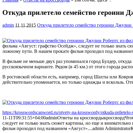
Откуда прилетело семейство героини Д
admin
11.11.2015
Откуда прилетело семейство героини Джулии 
фильма «Август: графство Осейдж», следует не только знать с
ложному пути. В нашем прокате фильм
проходил под название
В фильме не меньше двух раз упоминался город Булдер, откуда 
русскоязычном варианте. Рядом (в 45 км.) от этого города расп
В ростовской области есть, например, город Шахты или Ковров
действительно упоминается, но только однажды и вскользь. Отв
https://krosswordscanword.ru/otvety-na-krosswordy/otkuda-priletelo-s
11-11T09:31:55+04:00
admin
Ответы на кроссворды
кроссворд
Что
следует не только знать сюжет картины, но еще и внимательно
фильм проходил под названием «Август»....
admin
Administrator