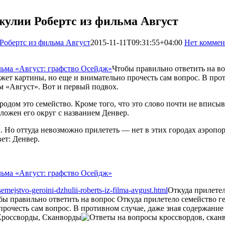
жулии Робертс из фильма Август
Робертс из фильма Август
2015-11-11T09:31:55+04:00
Нет коммен
Чтобы правильно ответить на в
южет картины, но еще и внимательно прочесть сам вопрос. В про
м «Август». Вот и первый подвох.
родом это семейство. Кроме того, что это слово почти не вписыв
оложен его округ с названием Денвер.
. Но оттуда невозможно прилететь — нет в этих городах аэропор
ет: Денвер.
emejstvo-geroini-dzhulii-roberts-iz-filma-avgust.html
Откуда прилете
бы правильно ответить на вопрос Откуда прилетело семейство г
 прочесть сам вопрос. В противном случае, даже зная содержан
Кроссворды, Сканворды