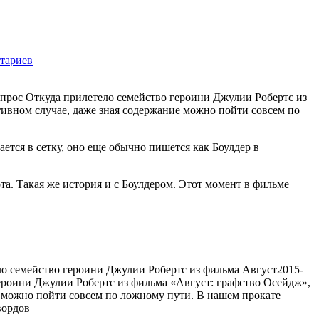
тариев
1189
опрос Откуда прилетело семейство героини Джулии Робертс из
тивном случае, даже зная содержание можно пойти совсем по
ается в сетку, оно еще обычно пишется как Боулдер в
та. Такая же история и с Боулдером. Этот момент в фильме
ло семейство героини Джулии Робертс из фильма Август
2015-
ероини Джулии Робертс из фильма «Август: графство Осейдж»,
ие можно пойти совсем по ложному пути. В нашем прокате