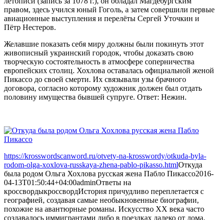
летописи (запись за 1078 г.), он обладал Магдебургским
правом, здесь учился юный Гоголь, а затем совершили первые
авиационные выступления и перелёты Сергей Уточкин и
Пётр Нестеров.
Желавшие показать себя миру должны были покинуть этот
живописный украинский городок, чтобы доказать свою
творческую состоятельность в атмосфере соперничества
европейских столиц. Хохлова оставалась официальной женой
Пикассо до своей смерти. Их связывали узы брачного
договора, согласно которому художник должен был отдать
половину имущества бывшей супруге. Ответ: Нежин.
https://krosswordscanword.ru/otvety-na-krosswordy/otkuda-byla-
rodom-olga-xoxlova-russkaya-zhena-pablo-pikasso.html
Откуда
была родом Ольга Хохлова русская жена Пабло Пикассо
2016-
04-13T01:50:44+04:00
admin
Ответы на
кроссворды
кроссворд
История причудливо переплетается с
географией, создавая самые необыкновенные биографии,
похожие на авантюрные романы. Искусство XX века часто
создавалось иммигрантами либо в поездках далеко от дома.