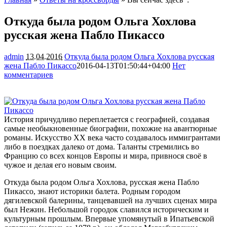
Откуда была родом Ольга Хохлова
русская жена Пабло Пикассо
admin
13.04.2016
Откуда была родом Ольга Хохлова русская
жена Пабло Пикассо
2016-04-13T01:50:44+04:00
Нет
комментариев
1458
История причудливо переплетается с географией, создавая
самые необыкновенные биографии, похожие на авантюрные
романы. Искусство XX века часто создавалось иммигрантами
либо в поездках далеко от дома. Таланты стремились во
Францию со всех концов Европы и мира, привнося своё в
чужое и
делая его новым своим.
Откуда была родом Ольга Хохлова, русская жена Пабло
Пикассо, знают историки балета. Родным городом
дягилевской балерины, танцевавшей на лучших сценах мира
был Нежин. Небольшой городок славился историческим и
культурным прошлым. Впервые упомянутый в Ипатьевской