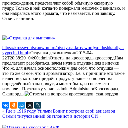
происхождения, представляет собой обычную сахарную
пудру. Только в ней когда-то подержали мешочек с ванилью, и
она набралась этого аромата, что называется, под завязку.
Ответ: ванилин.
https://krosswordscanword.ru/otvety-na-krosswordy/otdushka-dlya-
vypechki.html
«Отдушка для выпечки»
2015-04-
22T20:38:20+04:00
admin
Ответы на кроссворды
кроссворд
Нам
предлагают разобраться, зачем нужна отдушка для выпечки.
Что ж, для начала основоположим для себя, что отдушка —
это то же самое, что и ароматизатор. Т.е. в принципе это такое
вещество, которое придаёт продукту нашего творчества
определённый запах, вкус, а может быть, и совсем его
изменяет. Поскольку у нас...
admin
Administrator
Кроссворды,
Сканворды
«
Где в 1916 году Уильям Боинг построил свой авиазавод
Самый титулованный биатлонист в истории ОИ
»