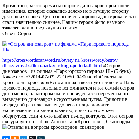
Кроме того, за это время на острове динозавров произошли
изменения, которые сказались далеко не в лучшую сторону
для наших героев. Динозавры очень хорошо адаптировались и
стали значительно сильнее. Нашим героям было намного
тяжелее, чем в предыдущих сериях.
Ответ: Сорна
https://krosswordscanword.ru/otvety-na-krosswordy/ostrov-
dinozavrov-iz-filma-park-yurskogo-perioda-iii.html
«Остров
динозавров» из фильма «Парк юрского периода III» (5 букв)
Какое слово?
2014-07-02T22:10:50+04:00
admin
Ответы на
кроссворды
кроссворд
Вспоминная известную трилогию Парк
юрского периода, невольно вспоминается и тот самый остров
динозавров, на котором были проведены эксперементы по
выведению динозавров искусственным путем. Трилогия в
очередной раз показывает до чего иногда доводят
эксперементы по клонированию, и во что это может
обернуться, если что-то выйдет из-под контроля. Этот остров
фигурирует на...
admin
Administrator
Кроссворды, Сканворды