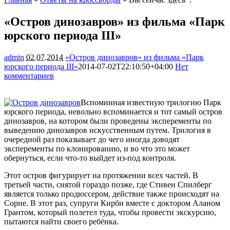
«Остров динозавров» из фильма «Парк
юрского периода III»
admin
02.07.2014
«Остров динозавров» из фильма «Парк
юрского периода III»
2014-07-02T22:10:50+04:00
Нет
комментариев
2087
Вспоминная известную трилогию Парк
юрского периода, невольно вспоминается и тот самый остров
динозавров, на котором были проведены эксперементы по
выведению динозавров искусственным путем. Трилогия в
очередной раз показывает до чего иногда доводят
эксперементы по клонированию, и во что
это может
обернуться, если что-то выйдет из-под контроля.
Этот остров фигурирует на протяжении всех частей. В
третьей части, снятой гораздо позже, где Стивен Спилберг
является только продюссером, действие также происходят на
Сорне. В этот раз, супруги Кирби вместе с доктором Аланом
Грантом, который полетел туда, чтобы провести экскурсию,
пытаются найти своего ребёнка.