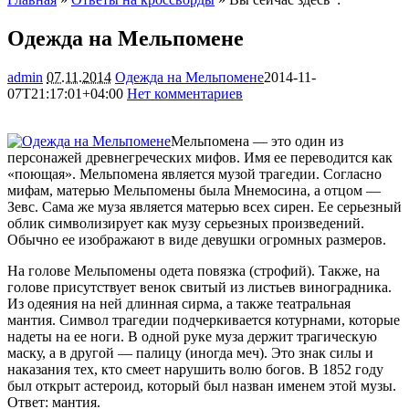
Одежда на Мельпомене
admin
07.11.2014
Одежда на Мельпомене
2014-11-
07T21:17:01+04:00
Нет комментариев
1822
Мельпомена — это один из
персонажей древнегреческих мифов. Имя ее переводится как
«поющая». Мельпомена является музой трагедии. Согласно
мифам, матерью Мельпомены была Мнемосина, а отцом —
Зевс. Сама же муза является матерью всех сирен. Ее серьезный
облик символизирует как музу серьезных
произведений.
Обычно ее изображают в виде девушки огромных размеров.
На голове Мельпомены одета повязка (строфий). Также, на
голове присутствует венок свитый из листьев виноградника.
Из одеяния на ней длинная сирма, а также театральная
мантия. Символ трагедии подчеркивается котурнами, которые
надеты на ее ноги. В одной руке муза держит трагическую
маску, а в другой — палицу (иногда меч). Это знак силы и
наказания тех, кто смеет нарушить волю богов. В 1852 году
был открыт астероид, который был назван именем этой музы.
Ответ: мантия.