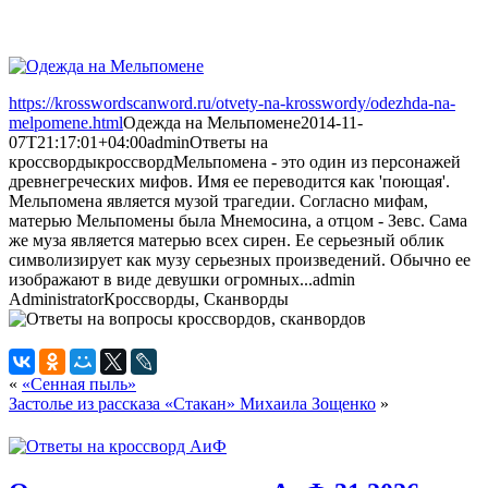
https://krosswordscanword.ru/otvety-na-krosswordy/odezhda-na-
melpomene.html
Одежда на Мельпомене
2014-11-
07T21:17:01+04:00
admin
Ответы на
кроссворды
кроссворд
Мельпомена - это один из персонажей
древнегреческих мифов. Имя ее переводится как 'поющая'.
Мельпомена является музой трагедии. Согласно мифам,
матерью Мельпомены была Мнемосина, а отцом - Зевс. Сама
же муза является матерью всех сирен. Ее серьезный облик
символизирует как музу серьезных произведений. Обычно ее
изображают в виде девушки огромных...
admin
Administrator
Кроссворды, Сканворды
«
«Сенная пыль»
Застолье из рассказа «Стакан» Михаила Зощенко
»