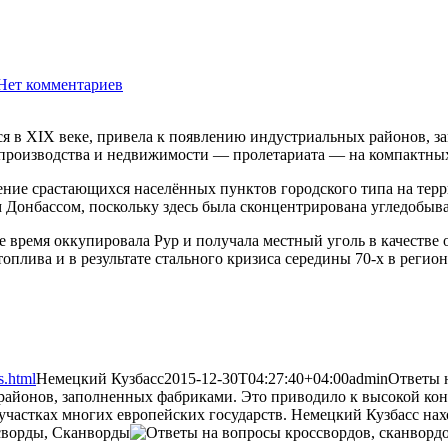
Нет комментариев
2104
ся в XIX веке, привела к появлению индустриальных районов, 
 производства и недвижимости — пролетариата — на компактны
ение срастающихся населённых пунктов городского типа на тер
им Донбассом, поскольку здесь была сконцентрирована угледоб
время оккупировала Рур и получала местный уголь в качестве 
оплива и в результате стального кризиса середины 70-х в регио
s.html
Немецкий Кузбасс
2015-12-30T04:27:40+04:00
admin
Ответы 
районов, заполненных фабриками. Это приводило к высокой кон
участках многих европейских государств. Немецкий Кузбасс нах
сворды, Сканворды