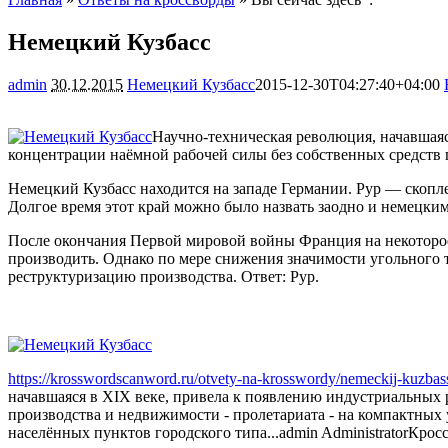
Немецкий Кузбасс
admin
30.12.2015
Немецкий Кузбасс
2015-12-30T04:27:40+04:00
Научно-техническая революция, начавшая
концентрации наёмной рабочей силы без собственных средств
Немецкий Кузбасс находится на западе Германии. Рур — скопл
Долгое время этот край можно было назвать заодно и немецк
После окончания Первой мировой войны Франция на некоторое 
производить. Однако по мере снижения значимости угольного т
реструктуризацию производства. Ответ: Рур.
https://krosswordscanword.ru/otvety-na-krosswordy/nemeckij-kuzbas
начавшаяся в XIX веке, привела к появлению индустриальных 
производства и недвижимости - пролетариата - на компактных 
населённых пунктов городского типа...
admin
Administrator
Крос