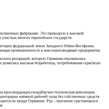
заполненных фабриками. Это приводило к высокой
х участках многих европейских
государств.
ритории федеральной земли Западного Рейна-Вестфалии.
ывающая промышленность и коксопроизводящие предприятия.
оплаты репараций, которую Германия отказывалась
не развилась высокая безработица, потребовавшая серьёзную
на кроссворды
кроссворд
Научно-техническая революция,
центрации наёмной рабочей силы без собственных средств
одится на западе Германии. Рур - скопление срастающихся