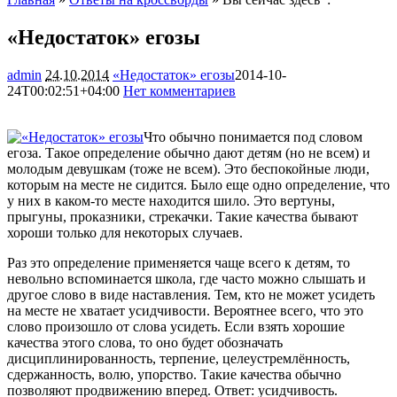
«Недостаток» егозы
admin
24.10.2014
«Недостаток» егозы
2014-10-
24T00:02:51+04:00
Нет комментариев
1303
Что обычно понимается под словом
егоза. Такое определение обычно дают детям (но не всем) и
молодым девушкам (тоже не всем). Это беспокойные люди,
которым на месте не сидится. Было еще одно определение, что
у них в каком-то месте находится шило. Это вертуны,
прыгуны, проказники, стрекачки. Такие качества бывают
хороши только для некоторых случаев.
Раз это определение применяется чаще всего к детям, то
невольно вспоминается школа, где часто можно слышать и
другое слово в виде наставления. Тем, кто не может усидеть
на месте не хватает усидчивости. Вероятнее всего, что это
слово произошло от слова усидеть. Если взять хорошие
качества этого слова, то оно будет обозначать
дисциплинированность, терпение, целеустремлённость,
сдержанность, волю, упорство. Такие качества обычно
позволяют продвижению вперед. Ответ: усидчивость.