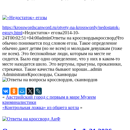
https://krosswordscanword.ru/otvety-na-krosswordy/nedostatok-
egozy.html
«Недостаток» егозы
2014-10-
24T00:02:51+04:00
admin
Ответы на кроссворды
кроссворд
Что
обычно понимается под словом егоза. Такое определение
обычно дают детям (но не всем) и молодым девушкам (тоже
не всем). Это беспокойные люди, которым на месте не
сидится. Было еще одно определение, что у них в каком-то
месте находится шило. Это вертуны, прыгуны, проказники,
стрекачки. Такие качества бывают хороши...
admin
Administrator
Кроссворды, Сканворды
«
Австрийский город с первым в мире Музеем
криминалистики
«Контрольная ложка» из общего котла
»