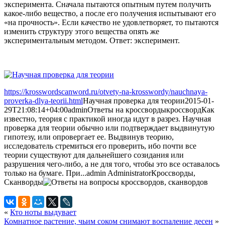
эксперимента. Сначала пытаются опытным путем получить
какое-либо вещество, а после его получения испытывают его
«на прочность». Если качество не удовлетворяет, то пытаются
изменить структуру этого вещества опять же
экспериментальным методом. Ответ: эксперимент.
https://krosswordscanword.ru/otvety-na-krosswordy/nauchnaya-
proverka-dlya-teorii.html
Научная проверка для теории
2015-01-
29T21:08:14+04:00
admin
Ответы на кроссворды
кроссворд
Как
известно, теория с практикой иногда идут в разрез. Научная
проверка для теории обычно или подтверждает выдвинутую
гипотезу, или опровергает ее. Выдвинув теорию,
исследователь стремиться его проверить, ибо почти все
теории существуют для дальнейшего созидания или
разрушения чего-либо, а не для того, чтобы это все оставалось
только на бумаге. При...
admin
Administrator
Кроссворды,
Сканворды
«
Кто ноты выдувает
Комнатное растение, чьим соком снимают воспаление десен
»