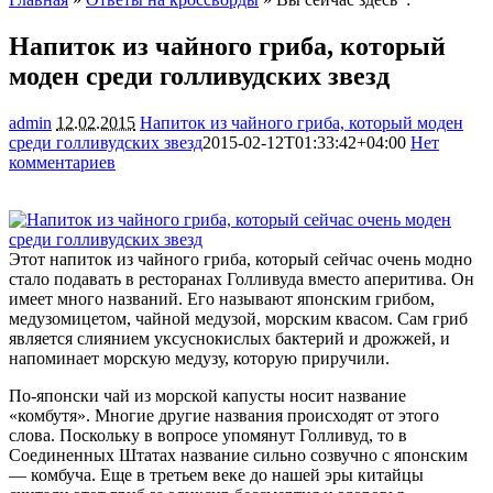
Напиток из чайного гриба, который
моден среди голливудских звезд
admin
12.02.2015
Напиток из чайного гриба, который моден
среди голливудских звезд
2015-02-12T01:33:42+04:00
Нет
комментариев
1907
Этот напиток из чайного гриба, который сейчас очень модно
стало подавать в ресторанах Голливуда вместо аперитива. Он
имеет много названий. Его называют японским грибом,
медузомицетом, чайной медузой, морским квасом. Сам гриб
является слиянием уксуснокислых бактерий и дрожжей, и
напоминает
морскую медузу, которую приручили.
По-японски чай из морской капусты носит название
«комбутя». Многие другие названия происходят от этого
слова. Поскольку в вопросе упомянут Голливуд, то в
Соединенных Штатах название сильно созвучно с японским
— комбуча. Еще в третьем веке до нашей эры китайцы