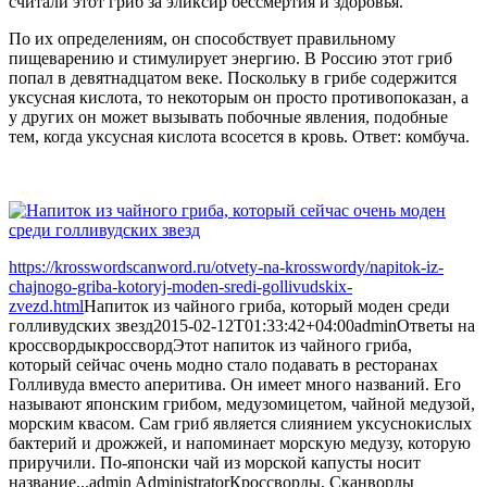
считали этот гриб за эликсир бессмертия и здоровья.
По их определениям, он способствует правильному
пищеварению и стимулирует энергию. В Россию этот гриб
попал в девятнадцатом веке. Поскольку в грибе содержится
уксусная кислота, то некоторым он просто противопоказан, а
у других он может вызывать побочные явления, подобные
тем, когда уксусная кислота всосется в кровь. Ответ: комбуча.
https://krosswordscanword.ru/otvety-na-krosswordy/napitok-iz-
chajnogo-griba-kotoryj-moden-sredi-gollivudskix-
zvezd.html
Напиток из чайного гриба, который моден среди
голливудских звезд
2015-02-12T01:33:42+04:00
admin
Ответы на
кроссворды
кроссворд
Этот напиток из чайного гриба,
который сейчас очень модно стало подавать в ресторанах
Голливуда вместо аперитива. Он имеет много названий. Его
называют японским грибом, медузомицетом, чайной медузой,
морским квасом. Сам гриб является слиянием уксуснокислых
бактерий и дрожжей, и напоминает морскую медузу, которую
приручили. По-японски чай из морской капусты носит
название...
admin
Administrator
Кроссворды, Сканворды