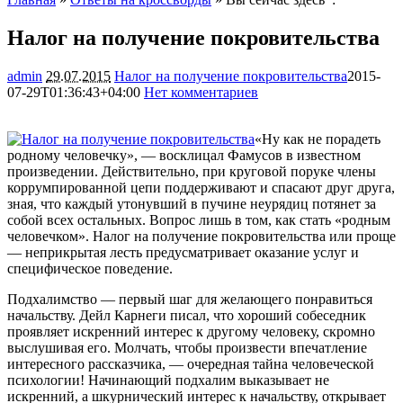
Налог на получение покровительства
admin
29.07.2015
Налог на получение покровительства
2015-
07-29T01:36:43+04:00
Нет комментариев
1386
«Ну как не порадеть
родному человечку», — восклицал Фамусов в известном
произведении. Действительно, при круговой поруке члены
коррумпированной цепи поддерживают и спасают друг друга,
зная, что каждый утонувший в пучине неурядиц потянет за
собой всех остальных. Вопрос лишь в том, как стать
«родным
человечком». Налог на получение покровительства или проще
— неприкрытая лесть предусматривает оказание услуг и
специфическое поведение.
Подхалимство — первый шаг для желающего понравиться
начальству. Дейл Карнеги писал, что хороший собеседник
проявляет искренний интерес к другому человеку, скромно
выслушивая его. Молчать, чтобы произвести впечатление
интересного рассказчика, — очередная тайна человеческой
психологии! Начинающий подхалим выказывает не
искренний, а шкурнический интерес к начальству, открывает