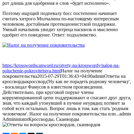
рот длишь для одобрения и слов «будет исполнено».
Поэтому ищущий подпевалу босс постепенно начинает
считать хитрого Молчалина по-настоящему интересным
человеком, достойным протекционистской поддержки.
Умный начальник увидит хитреца насквозь и мысленно
одобрит его поведение. Ответ: подхалимство.
https://krosswordscanword.ru/otvety-na-krosswordy/nalog-na-
poluchenie-pokrovitelstva.html
Налог на получение
покровительства
2015-07-29T01:36:43+04:00
admin
Ответы на
кроссворды
кроссворд
'Ну как не порадеть родному человечку',
- восклицал Фамусов в известном произведении.
Действительно, при круговой поруке члены
коррумпированной цепи поддерживают и спасают друг друга,
зная, что каждый утонувший в пучине неурядиц потянет за
собой всех остальных. Вопрос лишь в том, как стать 'родным
человечком'. Налог на получение покровительства или...
admin
Administrator
Кроссворды, Сканворды