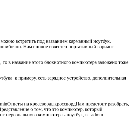
о можно встретить под названием карманный ноутбук.
— ошибочно. Нам вполне известен
портативный вариант
е, то в название этого блокнотного компьютера заложено тоже
бука, к примеру, есть зарядное устройство, дополнительная
dmin
Ответы на кроссворды
кроссворд
Нам предстоит разобрать,
редставление о том, что это компьютер, который
т персонального компьютера - ноутбук, в...
admin