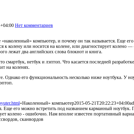
3+04:00
Нет комментариев
3001
ое «наколенный» компьютер, и почему он так называется. Еще ег
ся к колену или носится на колене, или диагностирует колено 
ого лежат два английских слова блокнот и книга.
о смартбук, нетбук и лэптоп. Что касается последней разработк
ит на коленях.
е. Однако его функциональность несколько ниже ноутбука. У ноут
лэптоп.
yuter.html
«Наколенный» компьютер
2015-05-21T20:22:23+04:00
a
я. Еще его можно встретить под названием карманный ноутбук. П
ует колено - ошибочно. Нам вполне известен портативный вариан