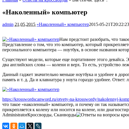
«Наколенный» компьютер
admin
21.05.2015
«Наколенный» компьютер
2015-05-21T20:22:2
Нам предстоит разобрать, что так
Представление о том, что это компьютер, который прикрепляет
персонального компьютера — ноутбук, в основе названия котор
Существуют модели, которые еще портативнее этого девайса. Эт
два английских слова — колени и верх. То есть, устройство леж
Данный гаджет значительно меньше ноутбука и удобнее в дорог
память и т. д. Да и клавиатура у ноута гораздо удобнее. Ответ: 
https://krosswordscanword.ru/otvety-na-krosswordy/nakolennyj-komp
что такое «наколенный» компьютер, и почему он так называетс
прикрепляется к колену или носится на колене, или диагностир
Administrator
Кроссворды, Сканворды