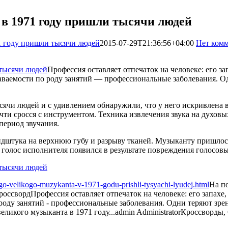
 в 1971 году пришли тысячи людей
1 году пришли тысячи людей
2015-07-29T21:36:56+04:00
Нет ком
Профессия оставляет отпечаток на человеке: его з
аваемости по роду занятий — профессиональные заболевания. Одн
ячи людей и с удивлением обнаружили, что у него искривлена ве
чти сросся с инструментом. Техника извлечения звука на духовы
период звучания.
штука на верхнюю губу и разрыву тканей. Музыканту пришлось
олос исполнителя появился в результате повреждения голосовых
go-velikogo-muzykanta-v-1971-godu-prishli-tysyachi-lyudej.html
На п
россворд
Профессия оставляет отпечаток на человеке: его запахе
роду занятий - профессиональные заболевания. Одни теряют зрен
еликого музыканта в 1971 году...
admin
Administrator
Кроссворды,