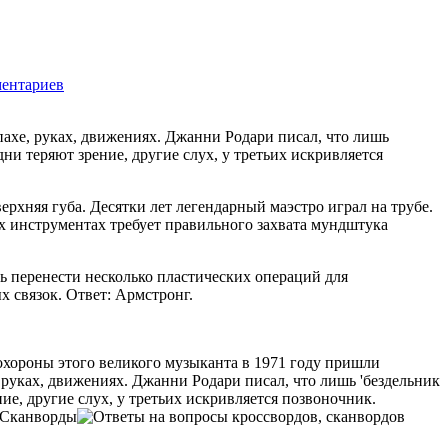
ментариев
1171
апахе, руках, движениях. Джанни Родари писал, что лишь
и теряют зрение, другие слух, у третьих искривляется
рхняя губа. Десятки лет легендарный маэстро играл на трубе.
х инструментах требует правильного захвата мундштука
 перенести несколько пластических операций для
 связок. Ответ: Армстронг.
охороны этого великого музыканта в 1971 году пришли
, руках, движениях. Джанни Родари писал, что лишь 'бездельник
ие, другие слух, у третьих искривляется позвоночник.
 Сканворды