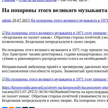
На похороны этого великого музыканта
admin
29.07.2015
На похороны этого великого музыканта в 197
«бездельник не пахнет никак». Обратная сторона почётной узн
позвоночник. Бездельник непредсказуем в своих хворях.
На похороны этого великого музыканта в 1971 году пришли тыс
Луи Армстронг часами репетировал, годами концертировал, по
губами и равномерного распределения голоса на необходимый 
Неправильный амбушпюр привёл к чрезмерному давлению мунд
восстановления способности играть. Знаменитый хрипловатый г
https://krosswordscanword.ru/otvety-na-krosswordy/na-poxorony-eto
тысячи
2015-07-29T21:36:56+04:00
admin
Ответы на кроссворды
к
не пахнет никак'. Обратная сторона почётной узнаваемости по 
Бездельник непредсказуем в своих хворях. На похороны этого в