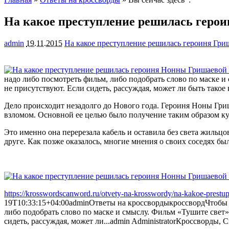
На какое преступление решилась герои
admin
19.11.2015
На какое преступление решилась героиня Гри
надо либо посмотреть фильм, либо подобрать слово по маске и 
не присутствуют. Если
сидеть, рассуждая, может ли быть такое 
Дело происходит незадолго до Нового года. Героиня Ноны Гриша
взломом. Основной ее целью было получение таким образом ку
Это именно она перерезала кабель и оставила без света жильцо
друге. Как позже оказалось, многие мнения о своих соседях б
https://krosswordscanword.ru/otvety-na-krosswordy/na-kakoe-prestuple
19T10:33:15+04:00
admin
Ответы на кроссворды
кроссворд
Чтобы 
либо подобрать слово по маске и смыслу. Фильм «Тушите свет» 
сидеть, рассуждая, может ли...
admin
Administrator
Кроссворды, 