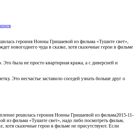
ариев
1228
ешилась героиня Нонны Гришаевой из фильма «Тушите свет»,
дет новогоднего чуда в сказке, хотя сказочные герои в фильме
 Это была не просто квартирная кража, а с диверсией и
тку. Это несчастье заставило соседей узнать больше друг о
упление решилась героиня Нонны Гришаевой из фильма
2015-11-
ой из фильма «Тушите свет», надо либо посмотреть фильм,
е, хотя сказочные герои в фильме не присутствуют. Если