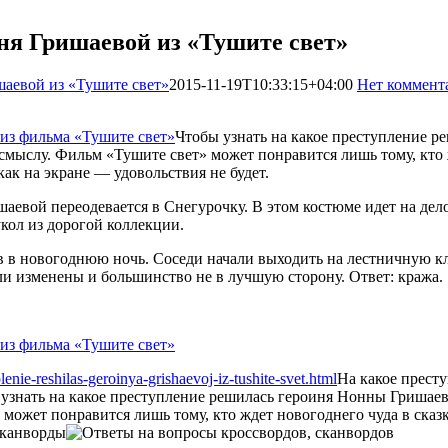
ня Гришаевой из «Тушите свет»
шаевой из «Тушите свет»
2015-11-19T10:33:15+04:00
Нет коммент
Чтобы узнать на какое преступление р
смыслу. Фильм «Тушите свет» может понравится лишь тому, кто ж
как на экране — удовольствия не будет.
евой переодевается в Снегурочку. В этом костюме идет на дело.
кол из дорогой коллекции.
в в новогоднюю ночь. Соседи начали выходить на лестничную кле
ыли изменены и большинство не в лучшую сторону. Ответ: кража.
nie-reshilas-geroinya-grishaevoj-iz-tushite-svet.html
На какое прест
узнать на какое преступление решилась героиня Нонны Гришаев
может понравится лишь тому, кто ждет новогоднего чуда в сказк
Сканворды