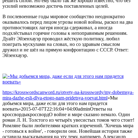
решить силой. Но ему было так же хорошо известно, что без
усилий невозможно достичь поставленных целей.
В послевоенные годы мировое сообщество неоднократно
оказывалось перед лицом угрозы новой войны, раскол на два
противостоящих лагеря иногда сдерживал, а иногда
подхлёстывал горячие головы к непоправимым решениям.
Дуайт Эйзенхауэр проводил жёсткую политику, любил
поиграть мускулами на словах, но со здравым смыслом
дружил и не шёл на прямую конфронтацию с СССР. Ответ:
Эйзенхауэр.
https://krosswordscanword.ru/otvety-na-krosswordy/my-dobemsya-
mira-dazhe-esli-dlya-etogo-nam-pridetsya-voevat.html
«Мы
добьемся мира, даже если для этого нам придется
воевать»
2015-07-07T22:16:04+04:00
admin
Ответы на
кроссворды
кроссворд
О войне и мире сказано немало. Один
роман Л. Н. Толстого из четырёх увесистых томов чего стоит!
Римляне были любителями кратких изречений. 'Хочешь мира
- готовься к войне', - говорили они. Новейшая история также
оставила высказывания на эту тему, например, Александр