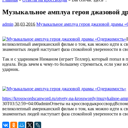
Музыкальное амплуа героя джазовой 
admin
30.03.2016
Музыкальное амплуа героя джазовой драмы 
великолепный американский фильм о том, как можно идти к св
знаменитых людей наступает фаза спокойной уверенности в сво
Так и с ударником Ниманом (играет Теллер), который попал в 
идеала. Ведь зачем к чему-то большему стремиться, если уже в
ударник.
https://krosswordscanword.ru/otvety-na-krosswordy/muzykalnoe-am
30T03:52:59+04:00
admin
Ответы на кроссворды
кроссворд
Вспомн
великолепный американский фильм о том, как можно идти к св
знаменитых людей наступает фаза спокойной уверенности в своё