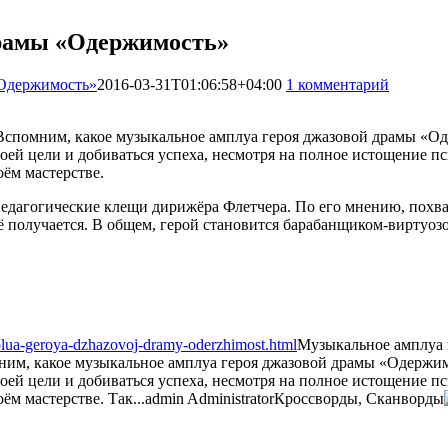
драмы «Одержимость»
«Одержимость»
2016-03-31T01:06:58+04:00
1 комментарий
1567
Вспомним, какое музыкальное амплуа героя джазовой драмы «Од
оей цели и добиваться успеха, несмотря на полное истощение п
ём мастерстве.
педагогические клещи дирижёра Флетчера. По его мнению, похвал
сё получается. В общем, герой становится барабанщиком-виртуоз
plua-geroya-dzhazovoj-dramy-oderzhimost.html
Музыкальное амплуа 
им, какое музыкальное амплуа героя джазовой драмы «Одержим
оей цели и добиваться успеха, несмотря на полное истощение пс
м мастерстве. Так...
admin
Administrator
Кроссворды, Сканворды