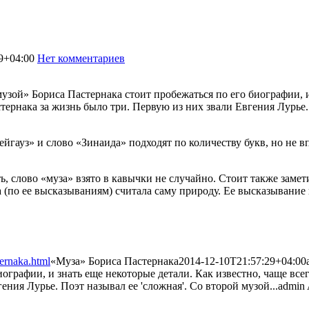
9+04:00
Нет комментариев
2100
музой» Бориса Пастернака стоит пробежаться по его биографии, и
ернака за жизнь было три. Первую из них звали Евгения Лурье.
йгауз» и слово «Зинаида» подходят по количеству букв, но не в
, слово «муза» взято в кавычки не случайно. Стоит также замет
(по ее высказываниям) считала саму природу. Ее высказывание н
ernaka.html
«Муза» Бориса Пастернака
2014-12-10T21:57:29+04:00
биографии, и знать еще некоторые детали. Как известно, чаще в
ния Лурье. Поэт называл ее 'сложная'. Со второй музой...
admin