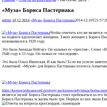
«Муза» Бориса Пастернака
admin
10.12.2014
«Муза» Бориса Пастернака
2014-12-10T21:57:2
Чтобы ответить кто же является «
на подвиги вдохновляет женщина. Таких женщин у Бориса Паст
познакомился в 1929 году.
Это была Зинаида Нейгауз. Он называл ее «простая». Слово «Не
1946 году в 53 года. Он назвал ее «последняя».
Это была Ольга Ивинская. И как быть? Если вы успели заметить
Ахматовой. «Музой» для Бориса Пастернака поэтесса Ахматова 
https://krosswordscanword.ru/otvety-na-krosswordy/muza-borisa-past
является 'музой' Бориса Пастернака стоит пробежаться по его 
Бориса Пастернака за жизнь было три. Первую из них звали Евге