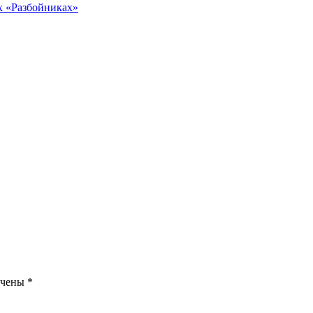
х «Разбойниках»
ечены
*