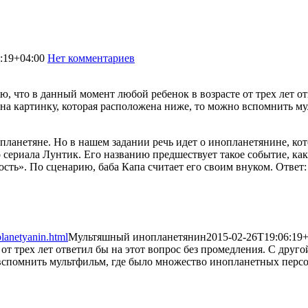
:19+04:00
Нет комментариев
1824
ю, что в данный момент любой ребенок в возрасте от трех лет от
на картинку, которая расположена ниже, то можно вспомнить м
планетяне. Но в нашем задании речь идет о инопланетянине, ко
риала Лунтик. Его названию предшествует такое событие, как п
сть». По сценарию, баба Капа считает его своим внуком. Ответ:
lanetyanin.html
Мультяшный инопланетянин
2015-02-26T19:06:19+
от трех лет ответил бы на этот вопрос без промедления. С друг
 вспомнить мультфильм, где было множество инопланетных персо