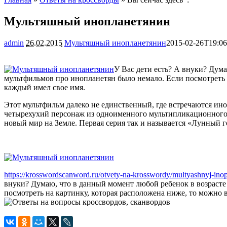
Мультяшный инопланетянин
admin
26.02.2015
Мультяшный инопланетянин
2015-02-26T19:06
У Вас дети есть? А внуки? Дума
мультфильмов про инопланетян было немало. Если посмотреть 
каждый имел свое имя.
Этот мультфильм далеко не единственный, где встречаются ино
четырехухий персонаж из одноименного мультипликационного се
новый мир на Земле. Первая серия так и называется «Лунный го
https://krosswordscanword.ru/otvety-na-krosswordy/multyashnyj-inop
внуки? Думаю, что в данный момент любой ребенок в возрасте 
посмотреть на картинку, которая расположена ниже, то можно