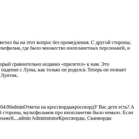
ветил бы на этот вопрос без промедления. С другой стороны,
ультфильм, где было множество
инопланетных персонажей, и
торый сравнительно недавно «прилетел» к нам. Это
адение с Луны, как только он родился. Теперь он познает
 Лунтик.
04:00
admin
Ответы на кроссворды
кроссворд
У Вас дети есть? А
ой стороны, мультфильмов про инопланетян было немало. Если
нажей,...
admin
Administrator
Кроссворды, Сканворды