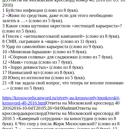
1 Буйство инфекции (слово из 8 букв).
2 «Живи по средствам, даже если для этого необходимо
залезть в …» (слово из 5 букв).
3 Какие слова шутники окрестили «лестницей карьериста»?
(слово из 5 букв).
4 Генсек с «антиалкогольной кампанией» (слово из 8 букв).
8 СМИ, сыгравшее в «ящик» (слово из 11 букв).
9 Удар по самолюбию карьериста (слово из 9 букв).
10 «Мимозная барышня» (слово из 9 букв).
11 «Сборная солянка» для сладкоежки (слово из 7 букв).
12 «Маяк» голода (слово из 7 букв).
16 «Зорро девяностых» (слово из 8 букв).
17 Наивысший вуз (слово из 8 букв).
20 Юнец из ихтиологии (слово из 5 букв).
21 «Я так задала свой вопрос, что теперь не вполне понимаю
…» (слово из 5 букв).
https://krosswordscanword.ru/otvety-na-krosswordy/moskovskij-
krossvord-40-2016.html
Ответы на Московский кроссворд 40
2016
2016-10-04T20:05:26+04:00
admin
Ответы на
кроссворды
кроссворд
Ответы на Московский кроссворд 40
2016 5 «Камерный сотрудник» на киностудии (слово из 8
букв). 6 Что спер у посла Жорж Милославский? (слово из 8
букв). 7 «… не уменьшает жадности» (слово из 9 букв). 13