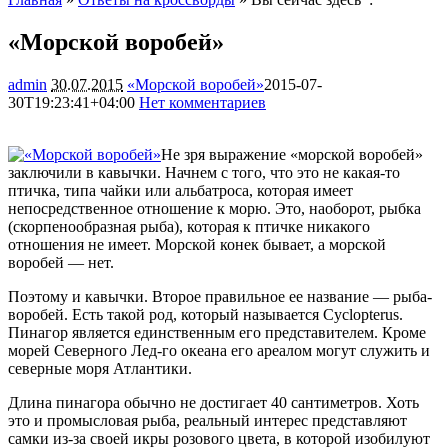
«Морской воробей»
admin
30.07.2015
«Морской воробей»
2015-07-
30T19:23:41+04:00
Нет комментариев
1731
Не зря выражение «морской воробей»
заключили в кавычки. Начнем с того, что это не какая-то
птичка, типа чайки или альбатроса, которая имеет
непосредственное отношение к морю. Это, наоборот, рыбка
(скорпенообразная рыба), которая к птичке никакого
отношения не имеет. Морской конек бывает,
а морской
воробей — нет.
Поэтому и кавычки. Второе правильное ее название — рыба-
воробей. Есть такой род, который называется Cyclopterus.
Пинагор является единственным его представителем. Кроме
морей Северного Лед-го океана его ареалом могут служить и
северные моря Атлантики.
Длина пинагора обычно не достигает 40 сантиметров. Хоть
это и промысловая рыба, реальный интерес представляют
самки из-за своей икры розового цвета, в которой изобилуют