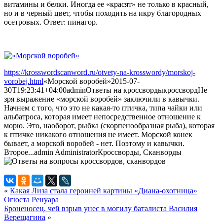
витамины и белки. Иногда ее «красят» не только в красный,
но и в черный цвет, чтобы походить на икру благородных
осетровых. Ответ: пинагор.
https://krosswordscanword.ru/otvety-na-krosswordy/morskoj-
vorobej.html
«Морской воробей»
2015-07-
30T19:23:41+04:00
admin
Ответы на кроссворды
кроссворд
Не
зря выражение «морской воробей» заключили в кавычки.
Начнем с того, что это не какая-то птичка, типа чайки или
альбатроса, которая имеет непосредственное отношение к
морю. Это, наоборот, рыбка (скорпенообразная рыба), которая
к птичке никакого отношения не имеет. Морской конек
бывает, а морской воробей - нет. Поэтому и кавычки.
Второе...
admin
Administrator
Кроссворды, Сканворды
«
Какая Лиза стала героиней картины «Диана-охотница»
Огюста Ренуара
Броненосец, чей взрыв унес в могилу баталиста Василия
Верещагина
»