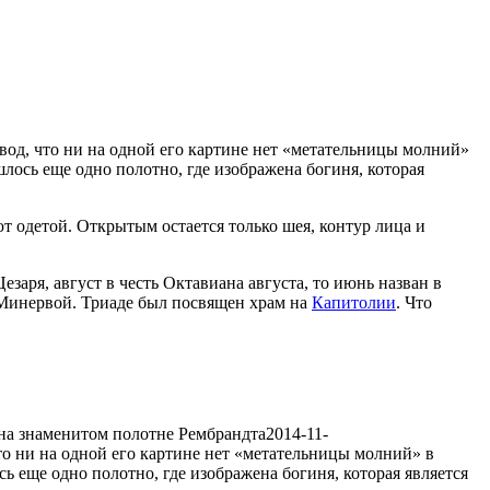
89
од, что ни на одной его картине нет «метательницы молний»
лось еще одно полотно, где изображена богиня, которая
ют одетой. Открытым остается только шея, контур лица и
заря, август в честь Октавиана августа, то июнь назван в
Минервой. Триаде был посвящен храм на
Капитолии
. Что
на знаменитом полотне Рембрандта
2014-11-
о ни на одной его картине нет «метательницы молний» в
ь еще одно полотно, где изображена богиня, которая является