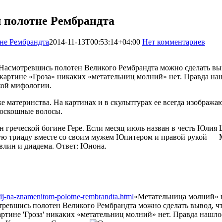
 полотне Рембрандта
не Рембрандта
2014-11-13T00:53:14+04:00
Нет комментариев
18
Насмотревшись полотен Великого Рембрандта можно сделать выв
 картине «Гроза» никаких «метательниц молний» нет. Правда наш
кой мифологии.
е материнства. На картинах и в скульптурах ее всегда изобража
роскошные волосы.
 греческой богине Гере. Если месяц июль назван в честь Юлия Це
ую триаду вместе со своим мужем Юпитером и правой рукой — 
авлин и диадема. Ответ: Юнона.
nij-na-znamenitom-polotne-rembrandta.html
«Метательница молний» 
ревшись полотен Великого Рембрандта можно сделать вывод, чт
ртине 'Гроза' никаких «метательниц молний» нет. Правда нашлос