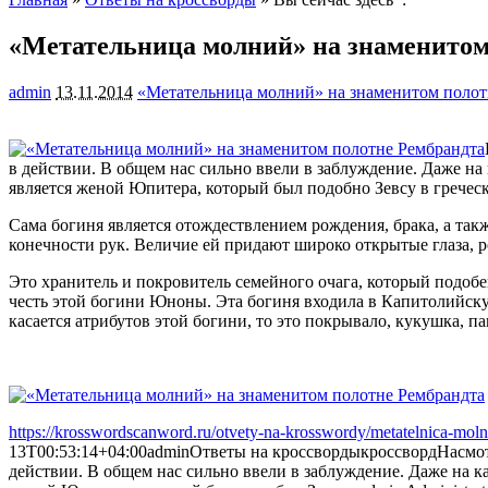
«Метательница молний» на знаменитом
admin
13.11.2014
«Метательница молний» на знаменитом полот
в действии. В общем нас сильно ввели в заблуждение. Даже на
является женой Юпитера, который был подобно Зевсу в гречес
Сама богиня является отождествлением рождения, брака, а такж
конечности рук. Величие ей придают широко открытые глаза, 
Это хранитель и покровитель семейного очага, который подобен
честь этой богини Юноны. Эта богиня входила в Капитолийск
касается атрибутов этой богини, то это покрывало, кукушка, п
https://krosswordscanword.ru/otvety-na-krosswordy/metatelnica-mol
13T00:53:14+04:00
admin
Ответы на кроссворды
кроссворд
Насмот
действии. В общем нас сильно ввели в заблуждение. Даже на ка