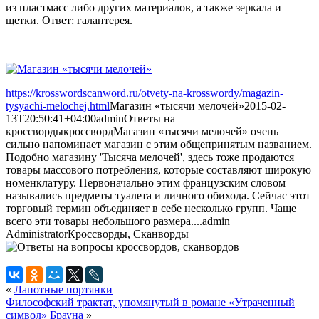
из пластмасс либо других материалов, а также зеркала и
щетки. Ответ: галантерея.
https://krosswordscanword.ru/otvety-na-krosswordy/magazin-
tysyachi-melochej.html
Магазин «тысячи мелочей»
2015-02-
13T20:50:41+04:00
admin
Ответы на
кроссворды
кроссворд
Магазин «тысячи мелочей» очень
сильно напоминает магазин с этим общепринятым названием.
Подобно магазину 'Тысяча мелочей', здесь тоже продаются
товары массового потребления, которые составляют широкую
номенклатуру. Первоначально этим французским словом
назывались предметы туалета и личного обихода. Сейчас этот
торговый термин объединяет в себе несколько групп. Чаще
всего эти товары небольшого размера....
admin
Administrator
Кроссворды, Сканворды
«
Лапотные портянки
Философский трактат, упомянутый в романе «Утраченный
символ» Брауна
»