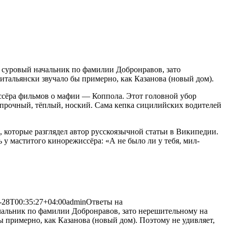
нь суровый начальник по фамилии Добронравов, зато
итальянски звучало бы примерно, как
Казанова (новый дом).
иссёра фильмов о мафии — Коппола. Этот головной убор
прочный, тёплый, ноский. Сама кепка сицилийских водителей
 которые разглядел автор русскоязычной статьи в Википедии.
 у маститого кинорежиссёра: «А не было ли у тебя, мил-
-28T00:35:27+04:00
admin
Ответы на
ачальник по фамилии Добронравов, зато нерешительному на
 примерно, как Казанова (новый дом). Поэтому не удивляет,