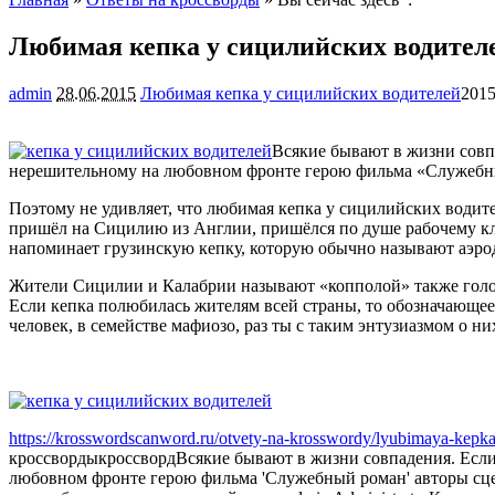
Любимая кепка у сицилийских водител
admin
28.06.2015
Любимая кепка у сицилийских водителей
2015
Всякие бывают в жизни совпа
нерешительному на любовном фронте герою фильма «Служебны
Поэтому не удивляет, что любимая кепка у сицилийских водит
пришёл на Сицилию из Англии, пришёлся по душе рабочему кл
напоминает грузинскую кепку, которую обычно называют аэро
Жители Сицилии и Калабрии называют «копполой» также голову,
Если кепка полюбилась жителям всей страны, то обозначающее 
человек, в семействе мафиозо, раз ты с таким энтузиазмом о н
https://krosswordscanword.ru/otvety-na-krosswordy/lyubimaya-kepka-u
кроссворды
кроссворд
Всякие бывают в жизни совпадения. Если
любовном фронте герою фильма 'Служебный роман' авторы сцен