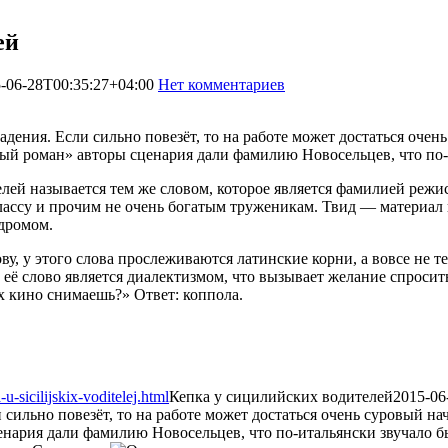
ей
-06-28T00:35:27+04:00
Нет комментариев
1892
дения. Если сильно повезёт, то на работе может достаться оче
й роман» авторы сценария дали фамилию Новосельцев, что по-
елей называется тем же словом, которое является фамилией реж
ассу и прочим не очень богатым труженикам. Твид — материал 
дромом.
 у этого слова прослеживаются латинские корни, а вовсе не те,
её слово является диалектизмом, что вызывает желание спросить
их кино снимаешь?» Ответ: коппола.
-sicilijskix-voditelej.html
Кепка у сицилийских водителей
2015-06
 сильно повезёт, то на работе может достаться очень суровый н
ария дали фамилию Новосельцев, что по-итальянски звучало бы