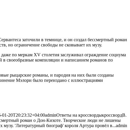
Сервантеса заточили в темнице, и он создал бессмертный роман
ств, но ограничение свободы
не сковывает их музу.
 даже по меркам XV столетия заслуживал ограждение социума
ний в своеобразные компиляции и написанием романов по
цовые рыцарские романы, и пародия на них были созданы
очинение Мэлори было переиздано с иллюстрациями
-01-20T20:23:32+04:00
admin
Ответы на кроссворды
кроссворд
В.
бессмертный роман о Дон-Кихоте. Творческие люди не лишены
 музу. 'Литературный биограф' короля Артура провёл в...
admin