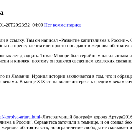
а
01-20T20:23:32+04:00
Нет комментариев
1689
ли в ссылку. Там он написал «Развитие капитализма в России». 
бны на преступления или просто попадают в жернова обстоятель
ровых лет двадцать. Томас Мэлори был серийным насильником и
емени и книжек, поэтому он занялся сведением кельтских сказа
го из Ламанчи. Ирония истории заключается в том, что и образ
веками. В конце XIX ст. на волне интереса к средним векам с
af-korolya-artura.html
«Литературный биограф» короля Артура
2016
ализма в России'. Сервантеса заточили в темнице, и он создал 
жернова обстоятельств, но ограничение свободы не сковывает их