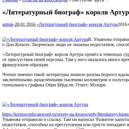
«Литературный биограф» короля Артур
admin
20.01.2016
«Литературный биограф» короля Артура
2016-
В. Ульянова отправи
о Дон-Кихоте. Творческие люди не лишены недостатков, спосо
«Литературный биограф» короля Артура провёл в темницах су
от присутствия своей персоны. Там у него оказалось много вр
французским образцам.
Чтение именно такой литературы лишило разума бедного идаль
заключёнными, разделёнными тысячами километров и полутора 
гениального графика Обри Бёрдсли. Ответ: Мэлори.
https://krosswordscanword.ru/otvety-na-krosswordy/literaturnyj-biogr
Ульянова отправили в ссылку. Там он написал 'Развитие капит
недостатков, способны на преступления или просто попадают в 