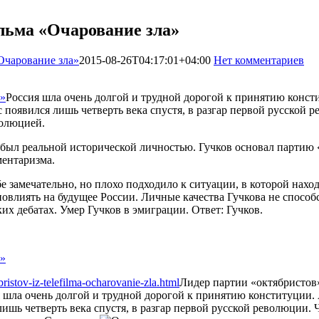
льма «Очарование зла»
Очарование зла»
2015-08-26T04:17:01+04:00
Нет комментариев
1
Россия шла очень долгой и трудной дорогой к принятию консти
 появился лишь четверть века спустя, в разгар первой русской 
волюцией.
был реальной исторической личностью. Гучков основал партию 
ментаризма.
е замечательно, но плохо подходило к ситуации, в которой нахо
овлиять на будущее России. Личные качества Гучкова не способ
их дебатах. Умер Гучков в эмиграции. Ответ: Гучков.
ristov-iz-telefilma-ocharovanie-zla.html
Лидер партии «октябристов
 шла очень долгой и трудной дорогой к принятию конституции. А
ишь четверть века спустя, в разгар первой русской революции. 