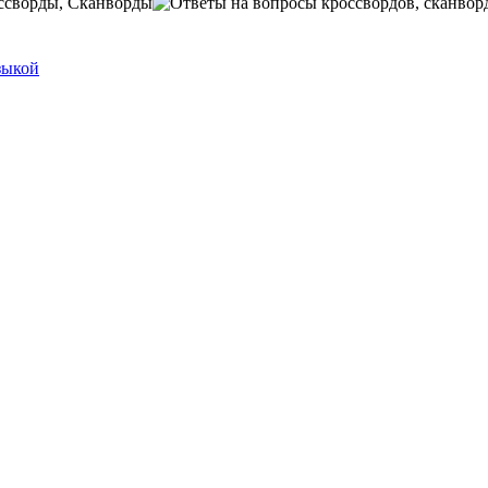
ссворды, Сканворды
зыкой