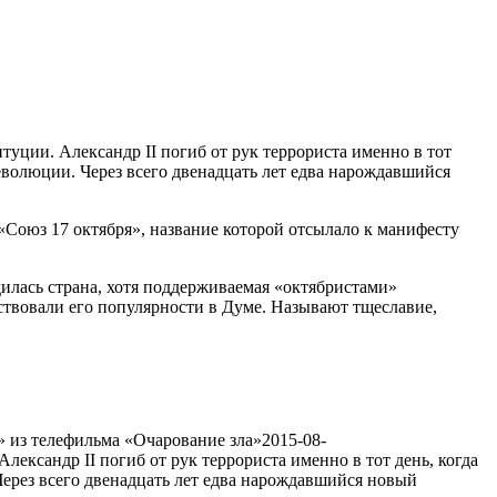
448
туции. Александр II погиб от рук террориста именно в тот
революции. Через всего двенадцать лет едва нарождавшийся
«Союз 17 октября», название которой отсылало к манифесту
дилась страна, хотя поддерживаемая «октябристами»
ствовали его популярности в Думе. Называют тщеславие,
» из телефильма «Очарование зла»
2015-08-
лександр II погиб от рук террориста именно в тот день, когда
Через всего двенадцать лет едва нарождавшийся новый