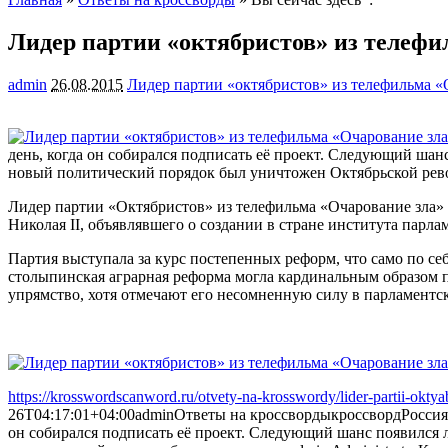
Лидер партии «октябристов» из телефи
admin
26.08.2015
Лидер партии «октябристов» из телефильма «
день, когда он собирался подписать её проект. Следующий шанс
новый
политический порядок был уничтожен Октябрьской ре
Лидер партии «Октябристов» из телефильма «Очарование зла» 
Николая II, объявлявшего о создании в стране института парла
Партия выступала за курс постепенных реформ, что само по себ
столыпинская аграрная реформа могла кардинальным образом п
упрямство, хотя отмечают его несомненную силу в парламентск
https://krosswordscanword.ru/otvety-na-krosswordy/lider-partii-oktyab
26T04:17:01+04:00
admin
Ответы на кроссворды
кроссворд
Россия
он собирался подписать её проект. Следующий шанс появился л