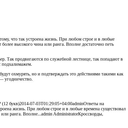
отому, что так устроена жизнь. При любом строе и в любые
т более высокого чина или ранга. Вполне достаточно петь
ер. Так продвигаются по служебной лестнице, так попадают в
 с подхалимажем.
 будут охмурять, но и подтверждать это действиями такими как
 — угодничество.
 (12 букв)
2014-07-03T01:29:05+04:00
admin
Ответы на
устроена жизнь. При любом строе и в любые времена существовал
или ранга. Вполне...
admin
Administrator
Кроссворды,