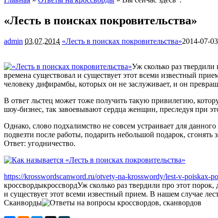
«Лесть в поисках покровительства»
admin
03.07.2014
«Лесть в поисках покровительства»
2014-07-03
Уж сколько раз твердили 
времена существовал и существует этот всеми известный прием
человеку дифирамбы, которых он не заслуживает, и он превра
В ответ льстец может тоже получить такую привилегию, котору
шоу-бизнес, так завоевывают сердца женщин, преследуя при эт
Однако, слово подхалимство не совсем устраивает для данного 
подвезти после работы, подарить небольшой подарок, сгонять 
Ответ: угодничество.
https://krosswordscanword.ru/otvety-na-krosswordy/lest-v-poiskax-po
кроссворды
кроссворд
Уж сколько раз твердили про этот порок, 
и существует этот всеми известный прием. В нашем случае лест
Сканворды