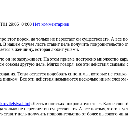
T01:29:05+04:00
Нет комментариев
1738
про этот порок, да только не перестает он существовать. А все п
. В нашем случае лесть ставит цель получить покровительство о
щается в женщину, которая любит ушами.
ю он не заслуживает. На этом приеме построено множество карь
ом совсем другую цель. Мягко говоря, все эти действия связаны
задания. Тогда остается подобрать синонимы, которые не только
за пивком. Все эти действия называются несколько иным словом
krovitelstva.html
«Лесть в поисках покровительства». Какое слово?
да только не перестает он существовать. А все потому, что так 
ь ставит цель получить покровительство от более высокого чина 