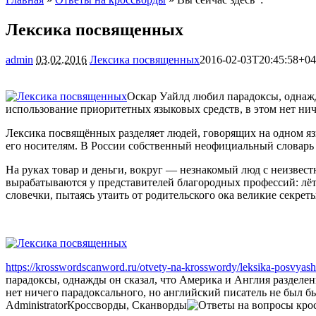
Лексика посвященных
admin
03.02.2016
Лексика посвященных
2016-02-03T20:45:58+04
Оскар Уайлд любил парадоксы, однажд
использование приоритетных языковых средств, в этом нет нич
Лексика посвящённых разделяет людей, говорящих на одном яз
его носителям. В России собственный неофициальный словарь 
На руках товар и деньги, вокруг — незнакомый люд с неизвес
вырабатываются у представителей благородных профессий: лё
словечки, пытаясь утаить от родительского ока великие секреты
https://krosswordscanword.ru/otvety-na-krosswordy/leksika-posvyas
парадоксы, однажды он сказал, что Америка и Англия разделе
нет ничего парадоксального, но английский писатель не был б
Administrator
Кроссворды, Сканворды