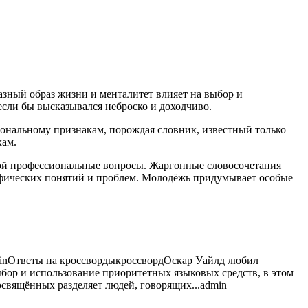
зный образ жизни и менталитет влияет на выбор и
 если бы высказывался неброско
и доходчиво.
иональному признакам, порождая словник, известный только
кам.
егой профессиональные вопросы. Жаргонные словосочетания
ифических понятий и проблем. Молодёжь придумывает особые
in
Ответы на кроссворды
кроссворд
Оскар Уайлд любил
ыбор и использование приоритетных языковых средств, в этом
освящённых разделяет людей, говорящих...
admin