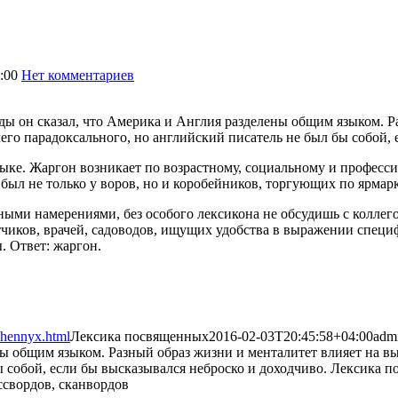
:00
Нет комментариев
1519
ы он сказал, что Америка и Англия разделены общим языком. Ра
его парадоксального, но английский писатель не был бы собой,
ыке. Жаргон возникает по возрастному, социальному и професс
был не только у воров, но и коробейников, торгующих по ярмар
тными намерениями, без особого лексикона не обсудишь с колл
тчиков, врачей, садоводов, ищущих удобства в выражении спец
. Ответ: жаргон.
hhennyx.html
Лексика посвященных
2016-02-03T20:45:58+04:00
adm
ны общим языком. Разный образ жизни и менталитет влияет на в
ы собой, если бы высказывался неброско и доходчиво. Лексика п