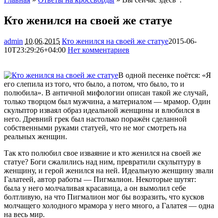
Кто женился на своей же статуе
admin
10.06.2015
Кто женился на своей же статуе
2015-06-
10T23:29:26+04:00
Нет комментариев
1286
В одной песенке поётся: «Я
его слепила из того, что было, а потом, что было, то и
полюбила». В античной мифологии описан такой же случай,
только творцом был мужчина, а материалом — мрамор. Один
скульптор изваял образ идеальной женщины и влюбился в
него. Древний грек был настолько поражён сделанной
собственными руками статуей, что не мог смотреть на
реальных женщин.
Так кто полюбил свое изваяние и кто женился на своей же
статуе? Боги сжалились над ним, превратили скульптуру в
женщину, и герой женился на ней. Идеальную женщину звали
Галатеей, автор работы — Пигмалион. Некоторые шутят:
была у него молчаливая красавица, а он вымолил себе
болтливую, на что Пигмалион мог бы возразить, что кусков
молчащего холодного мрамора у него много, а Галатея — одна
на весь мир.