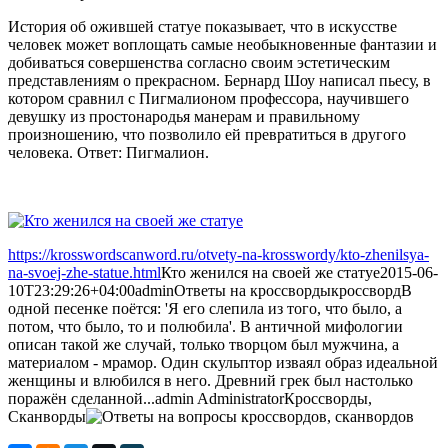
История об ожившей статуе показывает, что в искусстве
человек может воплощать самые необыкновенные фантазии и
добиваться совершенства согласно своим эстетическим
представлениям о прекрасном. Бернард Шоу написал пьесу, в
котором сравнил с Пигмалионом профессора, научившего
девушку из простонародья манерам и правильному
произношению, что позволило ей превратиться в другого
человека. Ответ: Пигмалион.
https://krosswordscanword.ru/otvety-na-krosswordy/kto-zhenilsya-
na-svoej-zhe-statue.html
Кто женился на своей же статуе
2015-06-
10T23:29:26+04:00
admin
Ответы на кроссворды
кроссворд
В
одной песенке поётся: 'Я его слепила из того, что было, а
потом, что было, то и полюбила'. В античной мифологии
описан такой же случай, только творцом был мужчина, а
материалом - мрамор. Один скульптор изваял образ идеальной
женщины и влюбился в него. Древний грек был настолько
поражён сделанной...
admin
Administrator
Кроссворды,
Сканворды