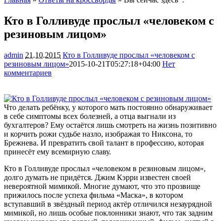
Кто в Голливуде прослыл «человеком с
резиновым лицом»
admin
21.10.2015
Кто в Голливуде прослыл «человеком с
резиновым лицом»
2015-10-21T05:27:18+04:00
Нет
комментариев
1327
Что делать ребёнку, у которого мать постоянно обнаруживает
в себе симптомы всех болезней, а отца выгнали из
бухгалтеров? Ему остаётся лишь смотреть на жизнь позитивно
и корчить рожи судьбе назло, изображая то Никсона, то
Брежнева. И превратить свой талант в профессию, которая
принесёт
ему всемирную славу.
Кто в Голливуде прослыл «человеком в резиновым лицом»,
долго думать не придётся. Джим Кэрри известен своей
невероятной мимикой. Многие думают, что это прозвище
прижилось после успеха фильма «Маска», в котором
вступавший в звёздный период актёр отличился незаурядной
мимикой, но лишь особые поклонники знают, что так задним