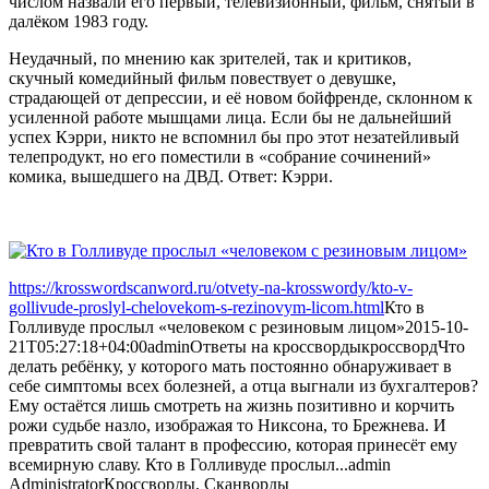
числом назвали его первый, телевизионный, фильм, снятый в
далёком 1983 году.
Неудачный, по мнению как зрителей, так и критиков,
скучный комедийный фильм повествует о девушке,
страдающей от депрессии, и её новом бойфренде, склонном к
усиленной работе мышцами лица. Если бы не дальнейший
успех Кэрри, никто не вспомнил бы про этот незатейливый
телепродукт, но его поместили в «собрание сочинений»
комика, вышедшего на ДВД. Ответ: Кэрри.
https://krosswordscanword.ru/otvety-na-krosswordy/kto-v-
gollivude-proslyl-chelovekom-s-rezinovym-licom.html
Кто в
Голливуде прослыл «человеком с резиновым лицом»
2015-10-
21T05:27:18+04:00
admin
Ответы на кроссворды
кроссворд
Что
делать ребёнку, у которого мать постоянно обнаруживает в
себе симптомы всех болезней, а отца выгнали из бухгалтеров?
Ему остаётся лишь смотреть на жизнь позитивно и корчить
рожи судьбе назло, изображая то Никсона, то Брежнева. И
превратить свой талант в профессию, которая принесёт ему
всемирную славу. Кто в Голливуде прослыл...
admin
Administrator
Кроссворды, Сканворды