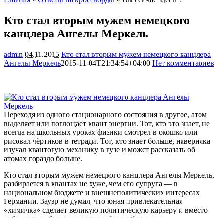
Кто стал вторым мужем немецкого
канцлера Ангелы Меркель
admin
04.11.2015
Кто стал вторым мужем немецкого канцлера
Ангелы Меркель
2015-11-04T21:34:54+04:00
Нет комментариев
1593
Переходя из одного стационарного состояния в другое, атом
выделяет или поглощает квант энергии. Тот, кто это знает, не
всегда на школьных уроках физики смотрел в окошко или
рисовал чёртиков в тетради. Тот, кто знает больше, наверняка
изучал квантовую механику в вузе и может рассказать об
атомах гораздо
больше.
Кто стал вторым мужем немецкого канцлера Ангелы Меркель,
разбирается в квантах не хуже, чем его супруга — в
национальном бюджете и внешнеполитических интересах
Германии. Зауэр не думал, что юная привлекательная
«химичка» сделает великую политическую карьеру и вместо