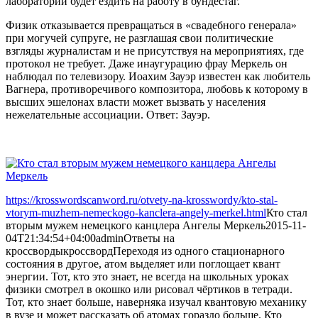
лаборатории будет ездить на работу в бундестаг.
Физик отказывается превращаться в «свадебного генерала»
при могучей супруге, не разглашая свои политические
взгляды журналистам и не присутствуя на мероприятиях, где
протокол не требует. Даже инаугурацию фрау Меркель он
наблюдал по телевизору. Иоахим Зауэр известен как любитель
Вагнера, противоречивого композитора, любовь к которому в
высших эшелонах власти может вызвать у населения
нежелательные ассоциации. Ответ: Зауэр.
https://krosswordscanword.ru/otvety-na-krosswordy/kto-stal-
vtorym-muzhem-nemeckogo-kanclera-angely-merkel.html
Кто стал
вторым мужем немецкого канцлера Ангелы Меркель
2015-11-
04T21:34:54+04:00
admin
Ответы на
кроссворды
кроссворд
Переходя из одного стационарного
состояния в другое, атом выделяет или поглощает квант
энергии. Тот, кто это знает, не всегда на школьных уроках
физики смотрел в окошко или рисовал чёртиков в тетради.
Тот, кто знает больше, наверняка изучал квантовую механику
в вузе и может рассказать об атомах гораздо больше. Кто