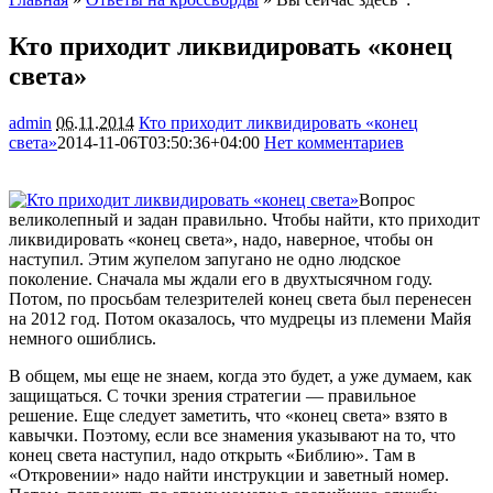
Кто приходит ликвидировать «конец
света»
admin
06.11.2014
Кто приходит ликвидировать «конец
света»
2014-11-06T03:50:36+04:00
Нет комментариев
1389
Вопрос
великолепный и задан правильно. Чтобы найти, кто приходит
ликвидировать «конец света», надо, наверное, чтобы он
наступил. Этим жупелом запугано не одно людское
поколение. Сначала мы ждали его в двухтысячном году.
Потом, по просьбам телезрителей конец света был перенесен
на 2012 год. Потом
оказалось, что мудрецы из племени Майя
немного ошиблись.
В общем, мы еще не знаем, когда это будет, а уже думаем, как
защищаться. С точки зрения стратегии — правильное
решение. Еще следует заметить, что «конец света» взято в
кавычки. Поэтому, если все знамения указывают на то, что
конец света наступил, надо открыть «Библию». Там в
«Откровении» надо найти инструкции и заветный номер.