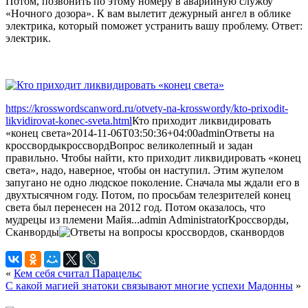
Потом, позвонить по этому номеру в аварийную службу
«Ночного дозора». К вам вылетит дежурный ангел в облике
электрика, который поможет устранить вашу проблему. Ответ:
электрик.
https://krosswordscanword.ru/otvety-na-krosswordy/kto-prixodit-
likvidirovat-konec-sveta.html
Кто приходит ликвидировать
«конец света»
2014-11-06T03:50:36+04:00
admin
Ответы на
кроссворды
кроссворд
Вопрос великолепный и задан
правильно. Чтобы найти, кто приходит ликвидировать «конец
света», надо, наверное, чтобы он наступил. Этим жупелом
запугано не одно людское поколение. Сначала мы ждали его в
двухтысячном году. Потом, по просьбам телезрителей конец
света был перенесен на 2012 год. Потом оказалось, что
мудрецы из племени Майя...
admin
Administrator
Кроссворды,
Сканворды
«
Кем себя считал Парацельс
С какой магией знатоки связывают многие успехи Мадонны
»