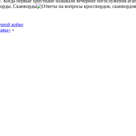
 эрос. Когда первые христиане называли вечерние богослужения а
орды, Сканворды
ичной койке
гавы»
»