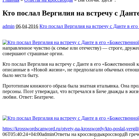
Кто послал Вергилия на встречу с Дант
admin
06.04.2016
Кто послал Вергилия на встречу с Данте в ег
направленное чувство (к семье или отечеству) — строге, друж
совершают страшные оргии.
Кто послал Вергилия на встречу с Данте в его «Божественной
описанные в «Новой жизни», не предполагали обычных отноше
было места быту.
Прототипам книжного образа была знатная итальянка. Она прожи
персоны. Поэт утверждал, что встречался в Биче дважды в жи
любви. Ответ: Беатриче.
https://krosswordscanword.ru/otvety-na-krosswordy/kto-poslal-vergil
06T05:40:24+04:00
admin
Ответы на кроссворды
кроссворд
В греч