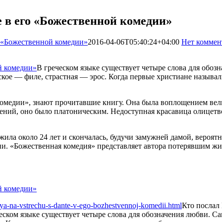
е в его «Божественной комедии»
о «Божественной комедии»
2016-04-06T05:40:24+04:00
Нет коммен
В греческом языке существует четыре слова для обоз
еское — филе, страстная — эрос. Когда первые христиане называ
 комедии», знают прочитавшие книгу. Она была воплощением вел
ний, оно было платоническим. Недоступная красавица олицетво
ла около 24 лет и скончалась, будучи замужней дамой, вероятно
зни. «Божественная комедия» представляет автора потерявшим 
iya-na-vstrechu-s-dante-v-ego-bozhestvennoj-komedii.html
Кто послал
еском языке существует четыре слова для обозначения любви. Са