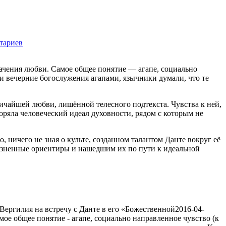
тариев
2636
начения любви. Самое общее понятие — агапе, социально
ли вечерние богослужения агапами, язычники думали, что те
ичайшей любви, лишённой телесного подтекста. Чувства к ней,
ряла человеческий идеал духовности, рядом с которым не
, ничего не зная о культе, созданном талантом Данте вокруг её
жизненные ориентиры и нашедшим их по пути к идеальной
 Вергилия на встречу с Данте в его «Божественной
2016-04-
мое общее понятие - агапе, социально направленное чувство (к