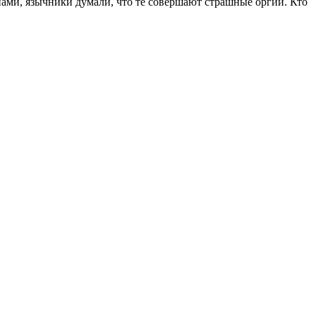
гапами, язычники думали, что те совершают страшные оргии. Кто