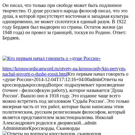
Он писал, что только при свободе может быть подлинное
творчество. О душе русского народа философ писал, что это
душа, в которой присутствует восточная и западная культура
одновременно, не может сплотится в единый разум. В 1922
году Бердяев был выдворен из страны. Остаток жизни (до
1948 года) он провел за границей, тоскуя по Родине. Ответ:
Бердяев.
https://krosswordscanword.ru/otvety-na-krosswordy/kto-pervym-
nachal-govorit-o-dushe-rossii.html
Кто первым начал говорить о
«душе России»
2014-12-04T17:12:16+04:00
admin
Ответы на
кроссворды
кроссворд
Вопрос подразумевает произведение
(точнее - философскую работу), которое называется 'Душа
России'. Вышло оно в 1918 году. Это издание чаще всего
можно встретить под заголовком 'Судьба России'. Это только
мизерная часть от тех работ, которые были написаны этим
политическим, русским религиозным философом, который
является представителем экзистенциализма. Николай
Александрович родился в дворянской...
admin
Administrator
Кроссворды, Сканворды