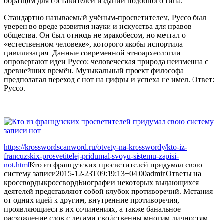
образцом для составителей изданий подобного типа.
Стандартно называемый учёным-просветителем, Руссо был
уверен во вреде развития науки и искусства для нравов
общества. Он был отнюдь не мракобесом, но мечтал о
«естественном человеке», которого якобы испортила
цивилизация. Данные современной этноархеологии
опровергают идеи Руссо: человеческая природа неизменна с
древнейших времён. Музыкальный проект философа
предполагал переход с нот на цифры и успеха не имел. Ответ:
Руссо.
https://krosswordscanword.ru/otvety-na-krosswordy/kto-iz-
francuzskix-prosvetitelej-pridumal-svoyu-sistemu-zapisi-
not.html
Кто из французских просветителей придумал свою
систему записи
2015-12-23T09:19:13+04:00
admin
Ответы на
кроссворды
кроссворд
Биографии некоторых выдающихся
деятелей представляют собой клубок противоречий. Метания
от одних идей к другим, внутренние противоречия,
проявляющиеся в их сочинениях, а также банальное
расхождение слов с делами свойственны многим личностям