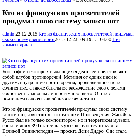
Кто из французских просветителей
придумал свою систему записи нот
admin
23.12.2015
Кто из французских просветителей придумал
свою систему записи нот
2015-12-23T09:19:13+04:00
Нет
комментариев
1156
Биографии некоторых выдающихся деятелей представляют
собой клубок противоречий. Метания от одних идей к
другим, внутренние противоречия, проявляющиеся в их
сочинениях, а также банальное расхождение слов с делами
свойственны многим личностям прошлого. О них с
почтением говорят как об
искателях истины.
Кто из французских просветителей придумал свою систему
записи нот, известно знатокам эпохи Просвещения. Жан-Жак
Руссо был не только композитором, но и теоретиком музыки,
составившим 390 статей на музыкальную тематику для
Великой Энциклопедии — проекта Дени Дидро. Она стала