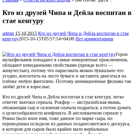
Кто из друзей Чипа и Дейла воспитан в
стае кенгуру
admin
15.10.2015
Кто из друзей Чипа и Дейла воспитан в стае
кенгуру
2015-10-15T05:57:14+04:00
Нет комментариев
1873
Герои
мультфильмов попадают в самые невероятные приключения,
обладают невиданными свойствами (прежде всего —
живучестью), потому что нарисовать можно буквально что
угодно, воплотить на листе бумаги и заставить двигаться на
плёнке любую фантазию. Поэтому анимационные фильмы так
любят
дети и взрослые.
Кто из друзей Чипа и Дейла воспитан в стае кенгуру, легко
ответят знатоки сериала. Рокфор — австралийская мышь,
обожающая сыр и склонная сначала подраться, а потом думать
о целесообразности конфликта. В англоязычном сериале у
Рокки было иное имя, тоже данное по марке сыра, но
переводчики исходили из данных позднесоветского дискурса,
в котором для сыров было крайне мало вербальных