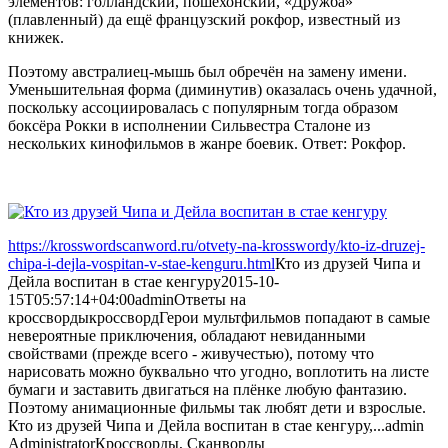
элементов: голландский, пошехонский, «Дружба»
(плавленный) да ещё французский рокфор, известный из
книжек.
Поэтому австралиец-мышь был обречён на замену имени.
Уменьшительная форма (диминутив) оказалась очень удачной,
поскольку ассоциировалась с популярным тогда образом
боксёра Рокки в исполнении Сильвестра Сталоне из
нескольких кинофильмов в жанре боевик. Ответ: Рокфор.
https://krosswordscanword.ru/otvety-na-krosswordy/kto-iz-druzej-
chipa-i-dejla-vospitan-v-stae-kenguru.html
Кто из друзей Чипа и
Дейла воспитан в стае кенгуру
2015-10-
15T05:57:14+04:00
admin
Ответы на
кроссворды
кроссворд
Герои мультфильмов попадают в самые
невероятные приключения, обладают невиданными
свойствами (прежде всего - живучестью), потому что
нарисовать можно буквально что угодно, воплотить на листе
бумаги и заставить двигаться на плёнке любую фантазию.
Поэтому анимационные фильмы так любят дети и взрослые.
Кто из друзей Чипа и Дейла воспитан в стае кенгуру,...
admin
Administrator
Кроссворды, Сканворды